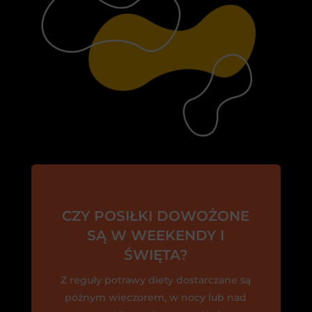
CZY POSIŁKI DOWOŻONE
SĄ W WEEKENDY I
ŚWIĘTA?
Z reguły potrawy diety dostarczane są
późnym wieczorem, w nocy lub nad