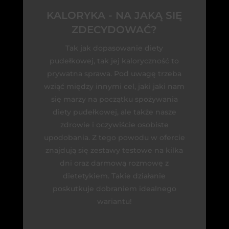
KALORYKA - NA JAKĄ SIĘ
ZDECYDOWAĆ?
Tak jak dopasowanie diety
pudełkowej, tak jej kaloryczność to
prywatna sprawa. Pod uwagę trzeba
wziąć między innymi cel, jaki jaki nam
się marzy na początku spożywania
diety pudełkowej, ale także nasze
zdrowie i oczywiście osobiste
upodobania. Z tego powodu w ofercie
znajdują się zestawy testowe na kilka
dni oraz darmową rozmowę z
dietetykiem. Takie działanie
poskutkuje dobraniem idealnego
wariantu!