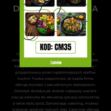
DIETA PUDEŁKOWA
– METODA NA
LEPSZE
SAMOPOCZUCIE
Gotowe dania upraszczają również dbanie o
swoje zdrowie, które jest przecież najważniejsze.
Zamów
Każdy posiłek jest przemyślany, wartościowy i
przygotowany przez najzdolniejszych szefów
kuchni. Trzeba wspomnieć, że każda firma
oferuje kontakt z zatrudnionym dietetykiem.
Dietetyk doradza jak dobrać najlepszy wariant
oraz jej kalorykę do aktualnej sytuacji zdrowotnej,
a także stylu życia. Zamawiając catering, możesz
wybierać spośród różnych diet. Cateringi oferują