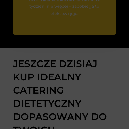
tydzień, nie więcej – zapobiega to
efektowi jojo.
JESZCZE DZISIAJ
KUP IDEALNY
CATERING
DIETETYCZNY
DOPASOWANY DO