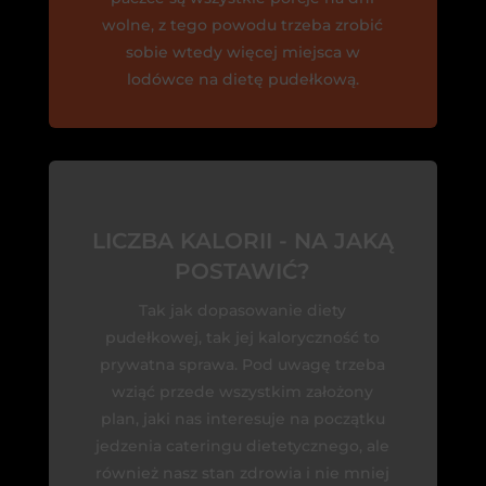
wolne, z tego powodu trzeba zrobić
sobie wtedy więcej miejsca w
lodówce na dietę pudełkową.
LICZBA KALORII - NA JAKĄ
POSTAWIĆ?
Tak jak dopasowanie diety
pudełkowej, tak jej kaloryczność to
prywatna sprawa. Pod uwagę trzeba
wziąć przede wszystkim założony
plan, jaki nas interesuje na początku
jedzenia cateringu dietetycznego, ale
również nasz stan zdrowia i nie mniej