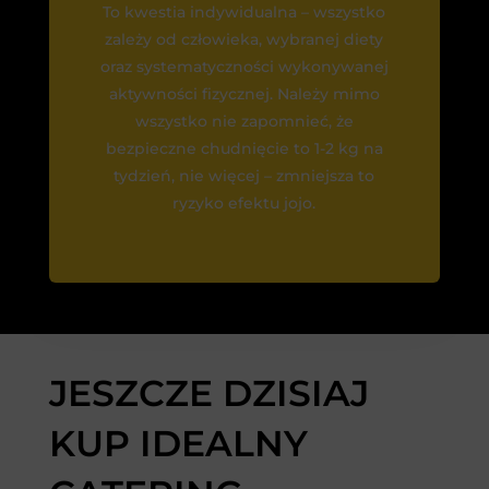
To kwestia indywidualna – wszystko
zależy od człowieka, wybranej diety
oraz systematyczności wykonywanej
aktywności fizycznej. Należy mimo
wszystko nie zapomnieć, że
bezpieczne chudnięcie to 1-2 kg na
tydzień, nie więcej – zmniejsza to
ryzyko efektu jojo.
JESZCZE DZISIAJ
KUP IDEALNY