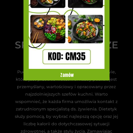
CATERING
DIETETYCZNY –
SPOSÓB NA LEPSZE
ZDROWIE
Pudełka ułatwiają też dbanie o swoje zdrowie,
Zamów
które jest przecież kluczowe. Każdy posiłek jest
przemyślany, wartościowy i opracowany przez
najzdolniejszych szefów kuchni. Warto
wspomnieć, że każda firma umożliwia kontakt z
zatrudnionym specjalistą ds. żywienia. Dietetyk
służy pomocą, by wybrać najlepszą opcję oraz jej
liczbę kalorii do dotychczasowej sytuacji
zdrowotnej, a także stylu życia. Zamawiając