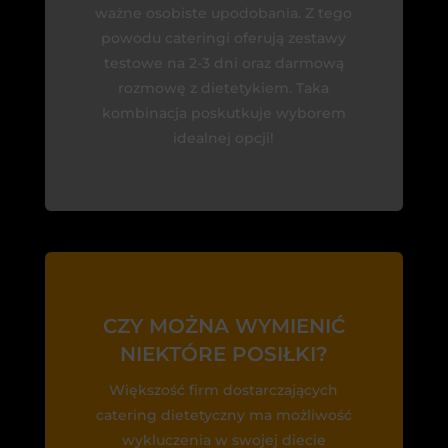
ważne osobiste upodobania. Z tego
powodu cateringi oferują zestawy
testowe na 2-3 dni oraz darmową
rozmowę z dietetykiem. Taka
kombinacja poskutkuje wyborem
idealnej opcji!
CZY MOŻNA WYMIENIĆ
NIEKTÓRE POSIŁKI?
Większość firm dostarczających
catering dietetyczny ma możliwość
wykluczenia w swojej diecie