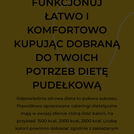
FUNKCJONUJ
ŁATWO I
KOMFORTOWO
KUPUJĄC DOBRANĄ
DO TWOICH
POTRZEB DIETĘ
PUDEŁKOWĄ
Odpowiednia zdrowa dieta to połowa sukcesu.
Prawidłowo opracowane cateringi dietetyczne
mają w swojej ofercie różną ilość kalorii, na
przykład: 1500 kcal, 2000 kcal, 2500 kcal. Liczbę
kalorii powinno dobierać zgodnie z zakładanym