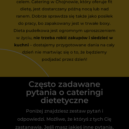
celem. Catering w Chojnowie, który oferuje fit
dietę, jest dostarczany późną nocą lub nad
ranem. Dobrze sprawdza się także jako posiłek
do pracy, bo zapakowany jest w trwałe boxy.
Dieta pudełkowa jest ogromnym uproszczeniem
w życiu,
nie trzeba robić zakupów i siedzieć w
kuchni
– dostajemy przygotowane dania na cały
dzień nie martwiąc się o to, że będziemy
podjadać przez dzień!
Często zadawane
pytania o cateringi
dietetyczne
Poniżej znajdziesz zestaw pytań i
odpowiedzi. Możliwe, że któryś z tych Cię
zastanawia. Jeśli masz jakieś inne pytania,