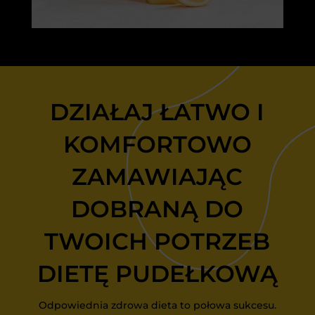
DZIAŁAJ ŁATWO I
KOMFORTOWO
ZAMAWIAJĄC
DOBRANĄ DO
TWOICH POTRZEB
DIETĘ PUDEŁKOWĄ
Odpowiednia zdrowa dieta to połowa sukcesu.