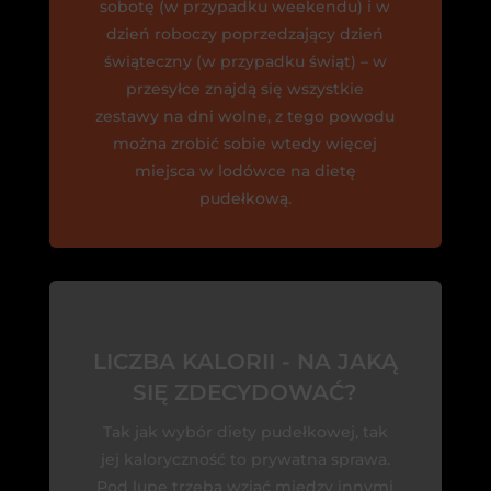
sobotę (w przypadku weekendu) i w
dzień roboczy poprzedzający dzień
świąteczny (w przypadku świąt) – w
przesyłce znajdą się wszystkie
zestawy na dni wolne, z tego powodu
można zrobić sobie wtedy więcej
miejsca w lodówce na dietę
pudełkową.
LICZBA KALORII - NA JAKĄ
SIĘ ZDECYDOWAĆ?
Tak jak wybór diety pudełkowej, tak
jej kaloryczność to prywatna sprawa.
Pod lupę trzeba wziąć między innymi