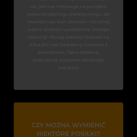
cel, jaki nas interesuje na początku
jedzenia cateringu dietetycznego, ale
również nasz stan zdrowia i nie mniej
ważne osobiste upodobania. Dlatego
cateringi oferują zestawy testowe na
kilka dni oraz bezpłatną rozmowę z
dietetykiem. Takie działanie
poskutkuje wyborem idealnego
wariantu!
CZY MOŻNA WYMIENIĆ
NIEKTÓRE POSIŁKI?