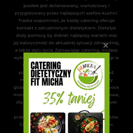
posiłek jest zbilansowany, wartościowy i
przygotowany przez najlepszych szefów kuchni.
Trzeba wspomnieć, że każdy catering oferuje
kontakt z zatrudnionym dietetykiem. Dietetyk
służy pomocą, by dobrać najlepszy wariant oraz
jej kaloryczność do aktualnej sytuacji zdrowotnej,
a także stylu życia. Zamawiając catering, możesz
wybierać pomiędzy różnymi dietami. Cateringi w
swojej ofercie mają takie menu, że każdy
powinien znaleźć coś dla siebie. Na przykład,
możesz znaleźć dietę paleo, bez laktozy czy
glutenu lub zawierającą albo wykluczającą owoce
morza. Jest oczywiście też jedzenie standardowe,
dla sportowców, diety wegetariańskie, a nawet
sokowe. Jest to świetny patent na
przetestowanie nowej kuchni i różnych smaków.
Cateringi dietetyczne to barwne pojemniki,
które codziennie wywołują radość!