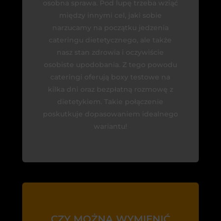
osobna sprawa. Pod lupę trzeba wziąć
między innymi cel, jaki sobie
narzucamy na początku jedzenia
cateringu dietetycznego, ale także
nasz stan zdrowia i oczywiście
osobiste upodobania. Z tego powodu
cateringi oferują boxy testowe na
kilka dni oraz bezpłatną rozmowę z
dietetykiem. Takie połączenie
poskutkuje dopasowaniem idealnego
wariantu!
CZY MOŻNA WYMIENIĆ