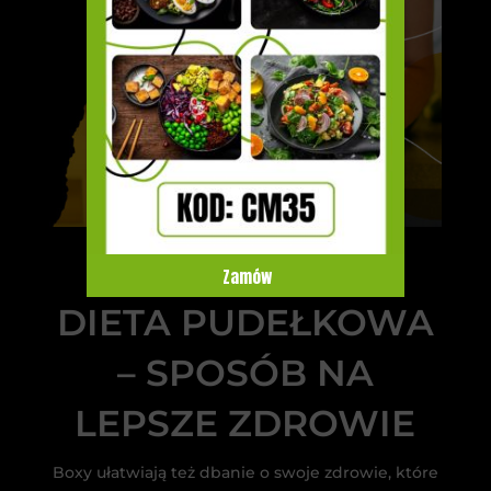
Zamów
DIETA PUDEŁKOWA
– SPOSÓB NA
LEPSZE ZDROWIE
Boxy ułatwiają też dbanie o swoje zdrowie, które