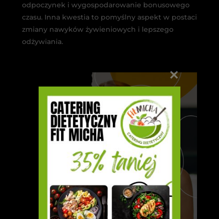
odpoczynek i wygospodarowanie bonusowego
czasu. Inna kwestia to pomyślny aspekt w postaci
zmiany nawyków żywieniowych i lepszego
odżywiania.