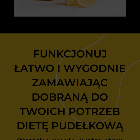
FUNKCJONUJ
ŁATWO I WYGODNIE
ZAMAWIAJĄC
DOBRANĄ DO
TWOICH POTRZEB
DIETĘ PUDEŁKOWĄ
Odpowiednia zdrowa dieta to połowa sukcesu.