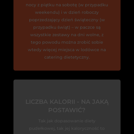
nocy z piątku na sobotę (w przypadku
weekendu) i w dzień roboczy
poprzedzający dzień świąteczny (w
przypadku świąt) – w paczce są
wszystkie zestawy na dni wolne, z
tego powodu można zrobić sobie
wtedy więcej miejsca w lodówce na
catering dietetyczny.
LICZBA KALORII - NA JAKĄ
POSTAWIĆ?
Tak jak dopasowanie diety
pudełkowej, tak jej kaloryczność to