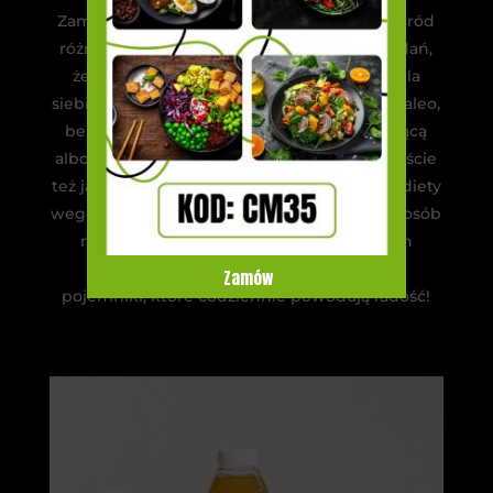
Zamawiając jedzenie, możesz wybierać spośród
różnych diet. Cateringi oferują taki zestaw dań,
że każdy człowiek powinien wyłonić coś dla
siebie. Na przykład, możesz zamówić dietę paleo,
bez laktozy czy bezglutenową lub zawierającą
albo wykluczającą owoce morza. Jest oczywiście
też jadłospis standardowy, dla sportowców, diety
wege, a nawet sokowe. Jest to doskonały sposób
na zasmakowanie nowej kuchni i różnych
smaków. Diety pudełkowe to kolorowe
Zamów
pojemniki, które codziennie powodują radość!