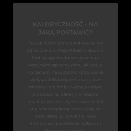
KALORYCZNOŚĆ - NA
JAKĄ POSTAWIĆ?
Tak jak dobór diety pudełkowej, tak
jej kaloryka to indywidualna sprawa.
Pod uwagę trzeba wziąć przede
wszystkim założony plan, jaki sobie
narzucamy na początku spożywania
diety pudełkowej, ale także nasze
zdrowie i nie mniej ważne osobiste
upodobania. Dlatego w ofercie
znajdują się zestawy testowe na 2-3
dni oraz bezpłatną konsultację ze
specjalistą ds. żywienia. Taka
kombinacja poskutkuje wyborem
idealnego wariantu!