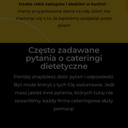
trzeba robić zakupów i siedzieć w kuchni
–
mamy przygotowane dania na cały dzień nie
martwiąc się o to, że będziemy podjadać przez
dzień!
Często zadawane
pytania o cateringi
dietetyczne
Poniżej znajdziesz zbiór pytań i odpowiedzi.
Być może któryś z tych Cię zastanawia. Jeśli
masz jakieś inne pytania, których tutaj nie
zawarliśmy, każdy firma cateringowa służy
pomocą!