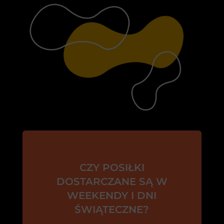
CZY POSIŁKI
DOSTARCZANE SĄ W
WEEKENDY I DNI
ŚWIĄTECZNE?