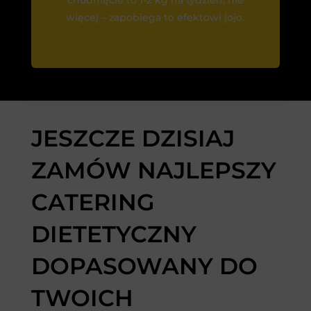
chudnięcie to 1-2 kg na tydzień, nie
więcej – zapobiega to efektowi jojo.
JESZCZE DZISIAJ
ZAMÓW NAJLEPSZY
CATERING
DIETETYCZNY
DOPASOWANY DO
TWOICH