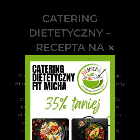
CATERING
DIETETYCZNY –
RECEPTA NA
LEPSZE ŻYCIE
Gotowe dania upraszczają też dbanie o swoje
zdrowie, które jest przecież najważniejsze. Każdy
posiłek jest przemyślany, wartościowy i
przygotowany przez najzdolniejszych szefów
kuchni. Trzeba zaznaczyć, że każdy catering
oferuje kontakt z zatrudnionym specjalistą ds.
żywienia. Dietetyk służy pomocą, by wybrać
najlepszą opcję oraz jej kalorykę do obecnej
sytuacji zdrowotnej, a także stylu życia.