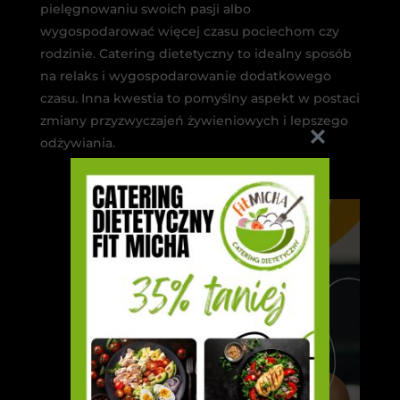
pielęgnowaniu swoich pasji albo
wygospodarować więcej czasu pociechom czy
rodzinie. Catering dietetyczny to idealny sposób
na relaks i wygospodarowanie dodatkowego
czasu. Inna kwestia to pomyślny aspekt w postaci
zmiany przyzwyczajeń żywieniowych i lepszego
odżywiania.