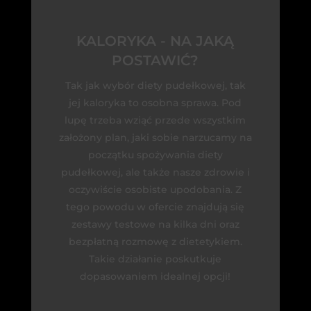
KALORYKA - NA JAKĄ
POSTAWIĆ?
Tak jak wybór diety pudełkowej, tak
jej kaloryka to osobna sprawa. Pod
lupę trzeba wziąć przede wszystkim
założony plan, jaki sobie narzucamy na
początku spożywania diety
pudełkowej, ale także nasze zdrowie i
oczywiście osobiste upodobania. Z
tego powodu w ofercie znajdują się
zestawy testowe na kilka dni oraz
bezpłatną rozmowę z dietetykiem.
Takie działanie poskutkuje
dopasowaniem idealnej opcji!