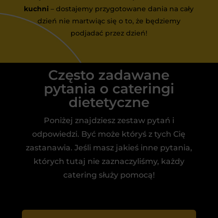
kuchni
– dostajemy przygotowane dania na cały
dzień nie martwiąc się o to, że będziemy
podjadać przez dzień!
Często zadawane
pytania o cateringi
dietetyczne
Poniżej znajdziesz zestaw pytań i
odpowiedzi. Być może któryś z tych Cię
zastanawia. Jeśli masz jakieś inne pytania,
których tutaj nie zaznaczyliśmy, każdy
catering służy pomocą!