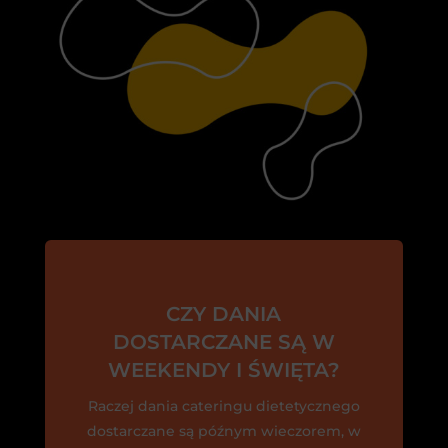
CZY DANIA
DOSTARCZANE SĄ W
WEEKENDY I ŚWIĘTA?
Raczej dania cateringu dietetycznego
dostarczane są późnym wieczorem, w