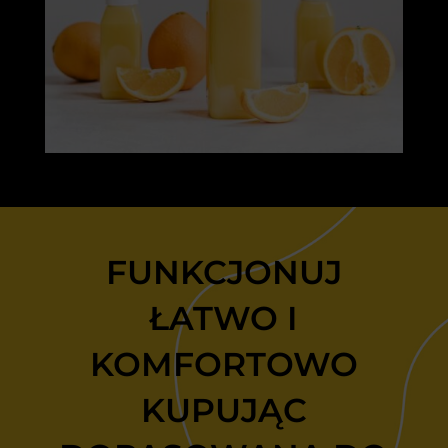
FUNKCJONUJ
ŁATWO I
KOMFORTOWO
KUPUJĄC