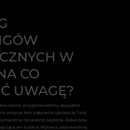
G
INGÓW
YCZNYCH W
 NA CO
Ć UWAGĘ?
dowolenie, przygotowaliśmy specjalne
ane pozycje bez wątpienia uproszczą Twój
znaczony cel jeszcze szybciej. Zobaczysz,
 męcząca ani trudna! Wybierz odpowiednią