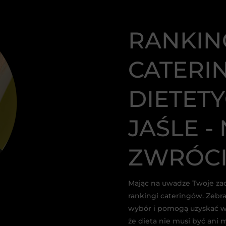
RANKIN
CATER
DIETET
JAŚLE -
ZWRÓCI
Mając na uwadze Twoje za
rankingi cateringów. Zebr
wybór i pomogą uzyskać wy
że dieta nie musi być ani