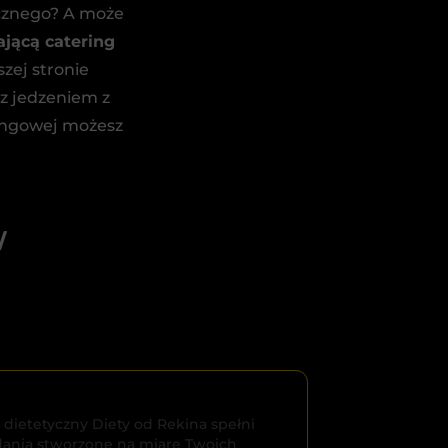
cznego? A może
jącą catering
zej stronie
z jedzeniem z
ringowej możesz
W
 dietetyczny Diety od Rekina spełni
ania stworzone na miarę Twoich