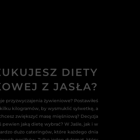
UKUJESZ DIETY
OWEJ Z JASŁA?
jedz smacznie 

je przyzwyczajenia żywieniowe? Postawiłeś
 kilku kilogramów, by wysmuklić sylwetkę, a
i tanio!
chcesz zwiększyć masę mięśniową? Decyzja
eś pewien jaką dietę wybrać? W Jaśle, jak i w
bardzo dużo cateringów, które każdego dnia
towych posiłków. Tylko jeden dylemat, który