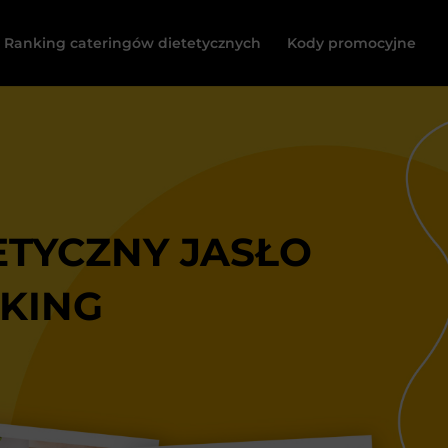
Ranking cateringów dietetycznych
Kody promocyjne
ETYCZNY JASŁO
NKING