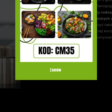
catering wybrać? Pamiętaj
tylko na cenę czy rodzaj
pory dnia, w których
Warto popatrzyć także
osób, które wcześniej korzy
jakość wykonywane
Zamów