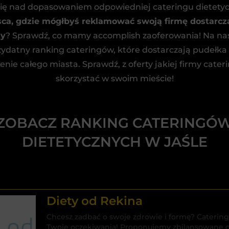
się nad dopasowaniem odpowiedniej cateringu dietety
sca, gdzie mógłbyś reklamować swoją firmę dostarcza
ny
? Sprawdź, co mamy accomplish zaoferowania! Na nas
zydatny ranking cateringów, które dostarczają pudełka 
enie całego miasta. Sprawdź, z oferty jakiej firmy cate
skorzystać w swoim mieście!
ZOBACZ RANKING CATERINGÓ
DIETETYCZNYCH W JAŚLE
Diety od Rekina
Chcesz zadbać o swoje zdrowie i formę? Catering
Twoje oczekiwania! Proponujemy zbilansowane d