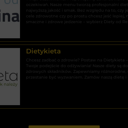
oczekiwań. Nasze menu tworzą profesjonalni diete
najwyższą jakość i smak. Bez względu na to, czy j
cele zdrowotne czy po prostu chcesz jeść lepiej,
smaczne i zdrowe jedzenie – wybierz Diety od Re
Dietykieta
Chcesz zadbać o zdrowie? Postaw na Dietykieta – 
Twoje podejście do odżywiania! Nasze diety są 
zdrowych składników. Zapewniamy różnorodne, sm
przestanie być wyzwaniem. Zamów naszą dietę i c