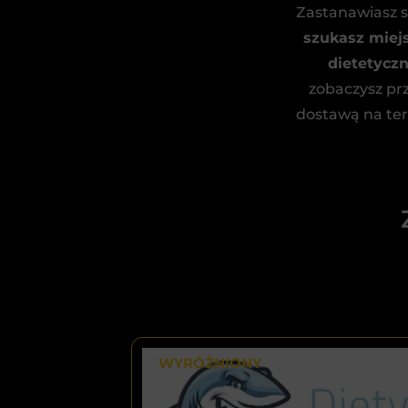
Zastanawiasz 
szukasz miej
dietetycz
zobaczysz pr
dostawą na ter
WYRÓŻNIONY