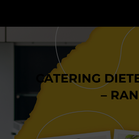
CATERING DIET
– RA