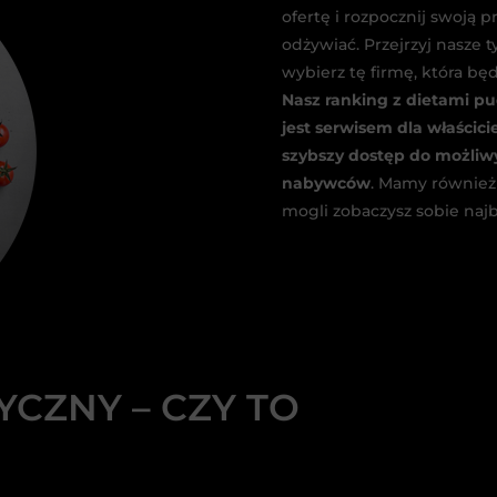
ofertę i rozpocznij swoją p
odżywiać. Przejrzyj nasze 
wybierz tę firmę, która b
Nasz ranking z dietami p
jest serwisem dla właścici
szybszy dostęp do możliwy
nabywców
. Mamy również 
mogli zobaczysz sobie najb
YCZNY – CZY TO