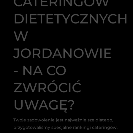
CATERINGÓW
DIETETYCZNYCH
W
JORDANOWIE
- NA CO
ZWRÓCIĆ
UWAGĘ?
Twoje zadowolenie jest najważniejsze dlatego,
przygotowaliśmy specjalne rankingi cateringów.