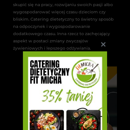
skupić się na pracy, rozwijaniu swoich pasji albo
wygospodarować więcej czasu dzieciom czy
bliskim. Catering dietetyczny to świetny sposób
na odpoczynek i wygospodarowanie
dodatkowego czasu. Inna rzecz to zachęcający
aspekt w postaci zmiany zwyczajów
żywieniowych i lepszego odżywiania.