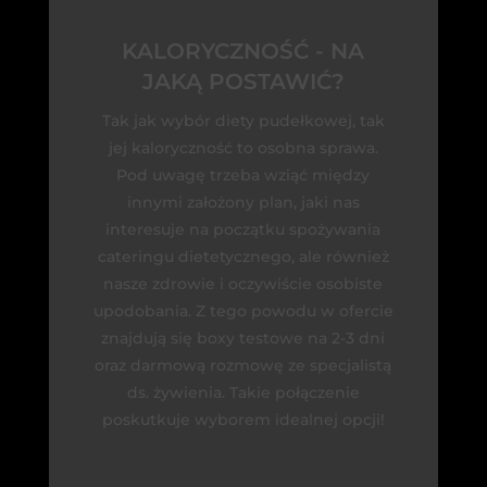
KALORYCZNOŚĆ - NA
JAKĄ POSTAWIĆ?
Tak jak wybór diety pudełkowej, tak
jej kaloryczność to osobna sprawa.
Pod uwagę trzeba wziąć między
innymi założony plan, jaki nas
interesuje na początku spożywania
cateringu dietetycznego, ale również
nasze zdrowie i oczywiście osobiste
upodobania. Z tego powodu w ofercie
znajdują się boxy testowe na 2-3 dni
oraz darmową rozmowę ze specjalistą
ds. żywienia. Takie połączenie
poskutkuje wyborem idealnej opcji!