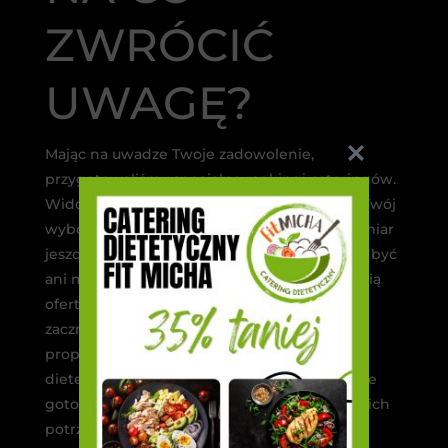
ZWRÓCIĆ
UWAGĘ?
Mając na uwadze Twoje zadowolenie,
przygotowaliśmy specjalne rankingi cateringów.
Widoczne pozycje bez wątpienia uproszczą Twój
wybór i przyspieszą osiągnąć wymarzony zamiar
jeszcze szybciej. Zobaczysz, że dieta nie musi być
ani męcząca ani trudna! Wybierz odpowiednią
ofertę i rozpocznij swoją przygodę z boxami i
zacznij się zdrowo odżywiać. Sprawdź nasze
propozycje w rankingu cateringów
dietetycznych i wybierz tę firmę, która oferuje
gotowe posiłki dopasowane idealnie do Twoich
potrzeb.