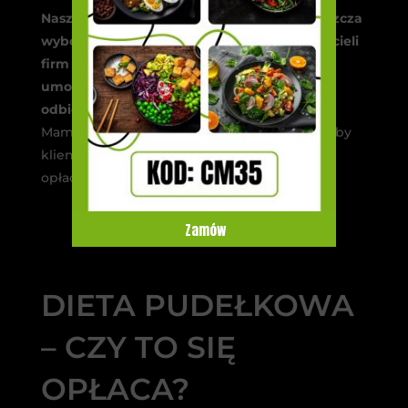
Nasz ranking z dietami pudełkowymi uproszcza
wybór, ale również jest miejscem dla właścicieli
firm dostarczających diety pudełkowe, by
umożliwić im szybszy dostęp do możliwych
odbiorców, ale i swoich stałych kupujących
.
Mamy również tabele z kodami rabatowymi, by
klienci mogli zobaczysz sobie najbardziej
opłacalne opcje.
Zamów
DIETA PUDEŁKOWA
– CZY TO SIĘ
OPŁACA?