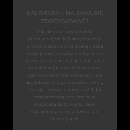
KALORYKA - NA JAKĄ SIĘ
ZDECYDOWAĆ?
Tak jak dopasowanie diety
pudełkowej, tak jej kaloryczność to
prywatna sprawa. Pod uwagę trzeba
wziąć przede wszystkim cel, jaki nas
interesuje na początku jedzenia diety
pudełkowej, ale również nasz stan
zdrowia i nie mniej ważne osobiste
upodobania. Z tego powodu cateringi
oferują zestawy testowe na 2-3 dni
oraz darmową konsultację ze
specjalistą ds. żywienia. Takie
działanie poskutkuje dobraniem
idealnej opcji!