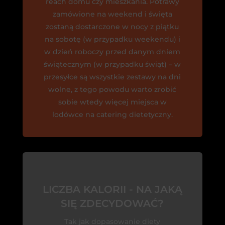
reach domu czy mieszkania. Potrawy
zamówione na weekend i święta
zostaną dostarczone w nocy z piątku
na sobotę (w przypadku weekendu) i
w dzień roboczy przed danym dniem
świątecznym (w przypadku świąt) – w
przesyłce są wszystkie zestawy na dni
wolne, z tego powodu warto zrobić
sobie wtedy więcej miejsca w
lodówce na catering dietetyczny.
LICZBA KALORII - NA JAKĄ
SIĘ ZDECYDOWAĆ?
Tak jak dopasowanie diety