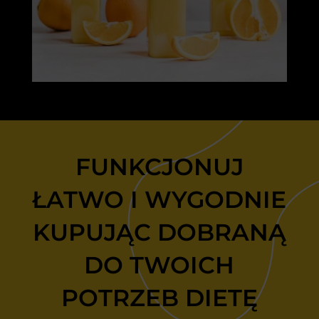
FUNKCJONUJ
ŁATWO I WYGODNIE
KUPUJĄC DOBRANĄ
DO TWOICH
POTRZEB DIETĘ