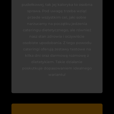
pudełkowej, tak jej kaloryka to osobna
sprawa. Pod uwagę trzeba wziąć
przede wszystkim cel, jaki sobie
narzucamy na początku jedzenia
cateringu dietetycznego, ale również
nasz stan zdrowia i oczywiście
osobiste upodobania. Z tego powodu
cateringi oferują zestawy testowe na
kilka dni oraz darmową rozmowę z
dietetykiem. Takie działanie
poskutkuje dopasowaniem idealnego
wariantu!