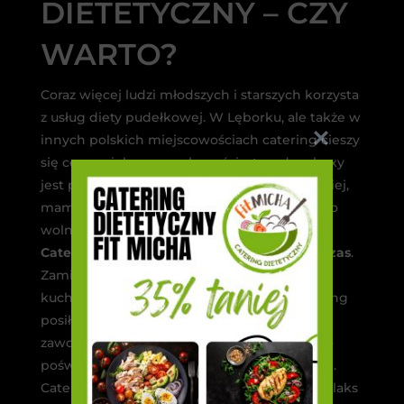
DIETETYCZNY – CZY
WARTO?
Coraz więcej ludzi młodszych i starszych korzysta
z usług diety pudełkowej. W Lęborku, ale także w
innych polskich miejscowościach catering cieszy
się coraz większą popularnością. trend na boxy
jest prosta do wytłumaczenia – żyjemy szybciej,
mamy mało czasu dla siebie, nie mówiąc już o
wolnej chwili dla bliskich.
Catering dietetyczny daje nam bonusowy czas
.
Zamiast siedząc codziennie kilka godzin w
kuchni – dostając przygotowany przez catering
posiłek – możemy skupić się na karierze
zawodowej, pielęgnowaniu swoich pasji albo
poświęcić więcej uwagi dzieciom czy bliskim.
Catering dietetyczny to idealny sposób na relaks