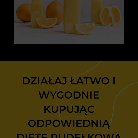
DZIAŁAJ ŁATWO I
WYGODNIE
KUPUJĄC
ODPOWIEDNIĄ
DIETĘ PUDEŁKOWĄ