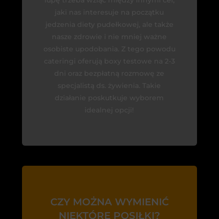
jaki nas interesuje na początku
jedzenia diety pudełkowej, ale także
nasze zdrowie i nie mniej ważne
osobiste upodobania. Z tego powodu
cateringi oferują boxy testowe na 2-3
dni oraz bezpłatną rozmowę ze
specjalistą ds. żywienia. Takie
działanie poskutkuje wyborem
idealnej opcji!
CZY MOŻNA WYMIENIĆ
NIEKTÓRE POSIŁKI?