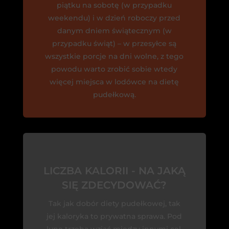
piątku na sobotę (w przypadku
weekendu) i w dzień roboczy przed
danym dniem świątecznym (w
przypadku świąt) – w przesyłce są
wszystkie porcje na dni wolne, z tego
powodu warto zrobić sobie wtedy
więcej miejsca w lodówce na dietę
pudełkową.
LICZBA KALORII - NA JAKĄ
SIĘ ZDECYDOWAĆ?
Tak jak dobór diety pudełkowej, tak
jej kaloryka to prywatna sprawa. Pod
lupę trzeba wziąć między innymi cel,