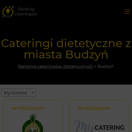
Cateringi dietetyczne z
miasta Budzyń
Ranking cateringów dietetycznych
»
Budzyń
Wyróżnione
WYRÓŻNIONY
WYRÓŻNIONY