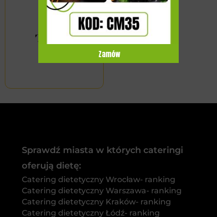
Zamów
Sprawdź miasta w których cateringi
oferują dietę:
Catering dietetyczny Wrocław- ranking
Catering dietetyczny Warszawa- ranking
Catering dietetyczny Kraków- ranking
Catering dietetyczny Łódź- ranking