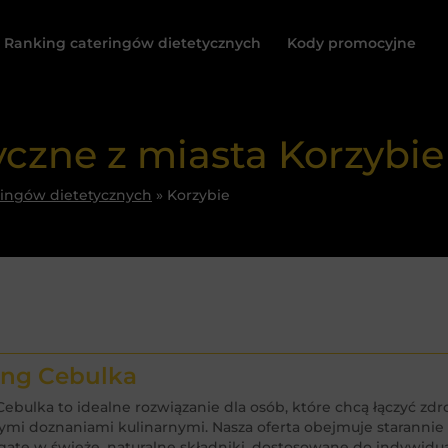
Ranking cateringów dietetycznych
Kody promocyjne
yczne z miasta Korzybie
ringów dietetycznych
»
Korzybie
jedz smacznie 

ing Cebulka
Cebulka to idealne rozwiązanie dla osób, które chcą łączyć zd
i tanio!
mi doznaniami kulinarnymi. Nasza oferta obejmuje staranni
ate w świeże, naturalne składniki, dostosowane do indywi