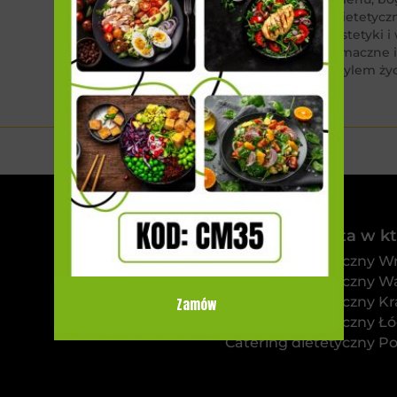
dietetycz
estetyki 
smaczne i
stylem ży
Sprawdź miasta w któ
Catering dietetyczny W
Catering dietetyczny W
Catering dietetyczny K
Zamów
Catering dietetyczny Łó
Catering dietetyczny P