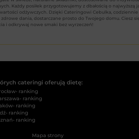
nych. Każdy posiłek przygotowujemy z dbałością o najwyższą 
i wartości odżywczych. Dzięki Cateringowi Cebulka, codziennie
 zdrowe dania, dostarczane prosto do Twojego domu. Ciesz s
cia i odkrywaj nowe smaki bez wyrzeczeń!
rych cateringi oferują dietę:
rocław- ranking
arszawa- ranking
raków- ranking
dź- ranking
oznań- ranking
Mapa strony