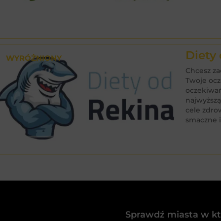
Diety
WYRÓŻNIONY
Chcesz za
Twoje ocz
oczekiwań
najwyższą
cele zdro
smaczne i
Sprawdź miasta w któ