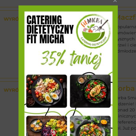
Maczf
WYRÓŻNIONY
Popularna
zamówieni
pysznych 
drzwi i ci
odmłodze
Z
Torba
WYRÓŻNIONY
Torba Sma
jedzenie!
ponad 20 
kliniczny
preferenc
cel. Już 