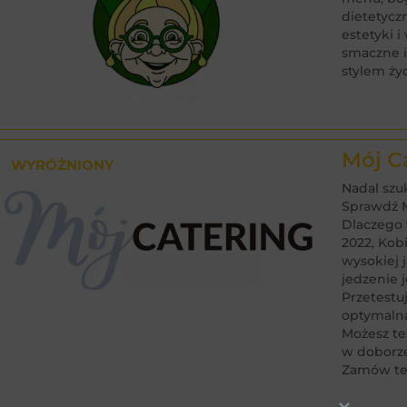
dietetycz
estetyki 
smaczne i
stylem ży
Mój C
WYRÓŻNIONY
Nadal szu
Sprawdź M
Dlaczego 
2022, Kob
wysokiej 
jedzenie 
Przetestu
optymalna
Możesz te
w doborze
Zamów ter