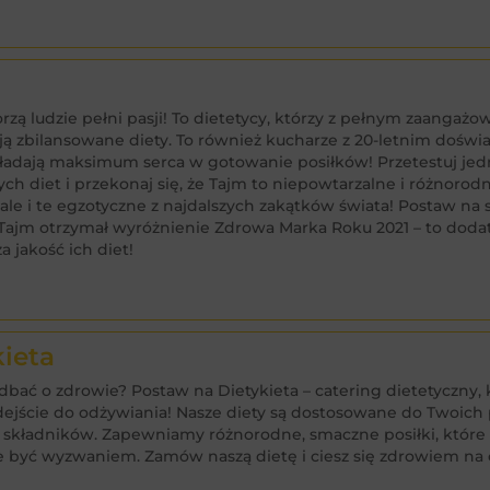
rzą ludzie pełni pasji! To dietetycy, którzy z pełnym zaangaż
ą zbilansowane diety. To również kucharze z 20-letnim doświ
ładają maksimum serca w gotowanie posiłków! Przetestuj jedn
ch diet i przekonaj się, że Tajm to niepowtarzalne i różnorod
le i te egzotyczne z najdalszych zakątków świata! Postaw na
 Tajm otrzymał wyróżnienie Zdrowa Marka Roku 2021 – to dod
a jakość ich diet!
kieta
dbać o zdrowie? Postaw na Dietykieta – catering dietetyczny, 
ejście do odżywiania! Nasze diety są dostosowane do Twoich 
składników. Zapewniamy różnorodne, smaczne posiłki, które s
e być wyzwaniem. Zamów naszą dietę i ciesz się zdrowiem na 