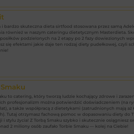
it
 i bardzo skuteczna dieta sirtfood stosowana przez samą Adel
a również w naszym cateringu dietetycznym Masterdieta. Sko
posiłków podzielonych na 2 etapy po 2 fazy dowiezionych wp
esz się efektami jakie daje ten rodzaj diety pudełkowej, czyli s
nie!
jedz smacznie 

i tanio!
 Smaku
ku to catering, który tworzą ludzie kochający zdrowe i zaraz
 Ich profesjonalizm można potwierdzić doświadczeniem (na ryn
lat), a także współpracą z dietetykami (zatrudnionych mają aż
ch). Tutaj otrzymasz fachową pomoc w dopasowaniu diety do 
ji i stylu życia! Z Torbą Smaku szybko i skutecznie osiągniesz 
ponad 2 miliony osób zaufało Torbie Smaku — kolej na Ciebie!