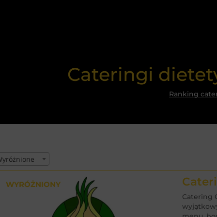
Cateringi diete
Ranking cate
yróżnione
Cater
WYRÓŻNIONY
Catering 
wyjątkowy
menu, bog