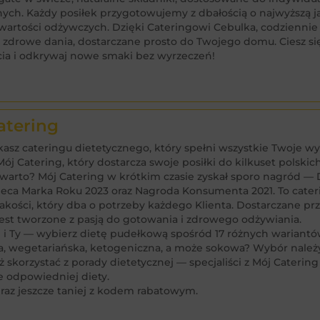
nych. Każdy posiłek przygotowujemy z dbałością o najwyższą 
i wartości odżywczych. Dzięki Cateringowi Cebulka, codziennie
 zdrowe dania, dostarczane prosto do Twojego domu. Ciesz s
cia i odkrywaj nowe smaki bez wyrzeczeń!
atering
kasz cateringu dietetycznego, który spełni wszystkie Twoje 
ój Catering, który dostarcza swoje posiłki do kilkuset polskich
warto? Mój Catering w krótkim czasie zyskał sporo nagród —
ieca Marka Roku 2023 oraz Nagroda Konsumenta 2021. To cate
jakości, który dba o potrzeby każdego Klienta. Dostarczane pr
jest tworzone z pasją do gotowania i zdrowego odżywiania.
j i Ty — wybierz dietę pudełkową spośród 17 różnych wariantó
, wegetariańska, ketogeniczna, a może sokowa? Wybór należy
ż skorzystać z porady dietetycznej — specjaliści z Mój Cateri
 odpowiedniej diety.
az jeszcze taniej z kodem rabatowym.