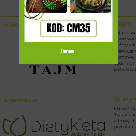
Tajm
WYRÓŻNIONY
Tajma two
opracowuj
którzy wk
Zamów
oferowany
domowe, a
catering!
potwierdz
Diety
WYRÓŻNIONY
Chcesz za
Twoje pod
zdrowych 
przestani