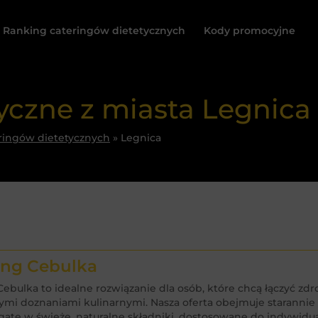
Ranking cateringów dietetycznych
Kody promocyjne
tyczne z miasta Legnica
ringów dietetycznych
»
Legnica
ing Cebulka
Cebulka to idealne rozwiązanie dla osób, które chcą łączyć zd
mi doznaniami kulinarnymi. Nasza oferta obejmuje staranni
ate w świeże, naturalne składniki, dostosowane do indywi