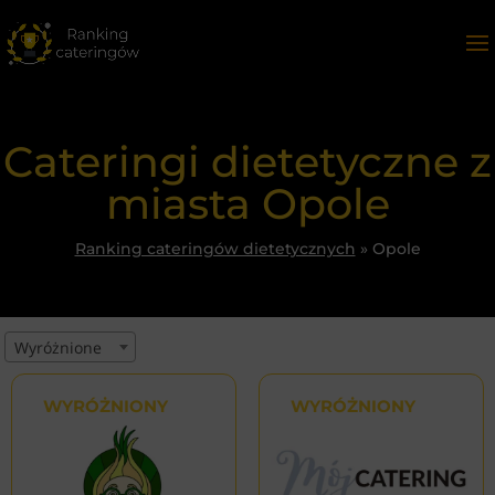
Cateringi dietetyczne z
miasta Opole
Ranking cateringów dietetycznych
»
Opole
Wyróżnione
WYRÓŻNIONY
WYRÓŻNIONY