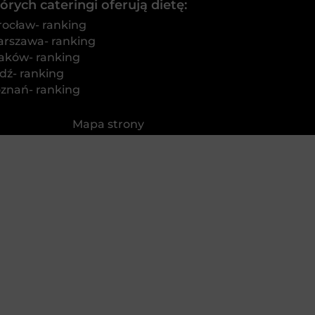
rych cateringi oferują dietę:
rocław- ranking
arszawa- ranking
raków- ranking
dź- ranking
oznań- ranking
Mapa strony