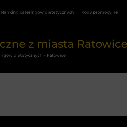
Ranking cateringów dietetycznych
Kody promocyjne
yczne z miasta Ratowic
ingów dietetycznych
»
Ratowice
jedz smacznie 

i tanio!