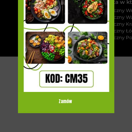
Sprawdź miasta w któ
Catering dietetyczny W
Catering dietetyczny W
Catering dietetyczny K
Catering dietetyczny Łó
Catering dietetyczny P
Zamów