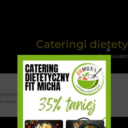
Cateringi dietet
Ranking cater
yróżnione
do wyświetlenia.
Z