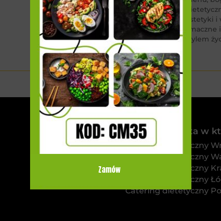
dietetycz
estetyki 
smaczne i
stylem ży
Sprawdź miasta w któ
Catering dietetyczny W
Catering dietetyczny W
Catering dietetyczny K
Zamów
Catering dietetyczny Łó
Catering dietetyczny P