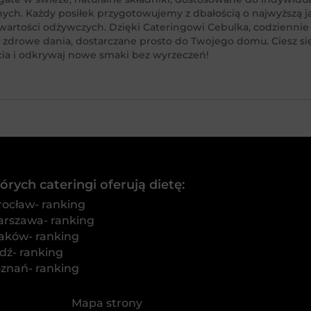
nych. Każdy posiłek przygotowujemy z dbałością o najwyższą 
i wartości odżywczych. Dzięki Cateringowi Cebulka, codziennie
 zdrowe dania, dostarczane prosto do Twojego domu. Ciesz s
cia i odkrywaj nowe smaki bez wyrzeczeń!
rych cateringi oferują dietę:
rocław- ranking
arszawa- ranking
raków- ranking
dź- ranking
oznań- ranking
Mapa strony