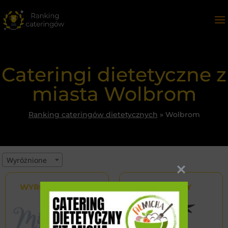
Cateringi dietetyczne z
miasta Wolbrom
Ranking cateringów dietetycznych
»
Wolbrom
Wyróżnione
WYRÓŻNIONY
WYRÓŻNIONY