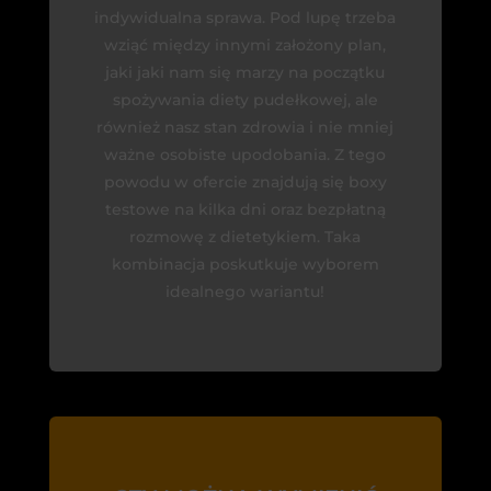
indywidualna sprawa. Pod lupę trzeba
wziąć między innymi założony plan,
jaki jaki nam się marzy na początku
spożywania diety pudełkowej, ale
również nasz stan zdrowia i nie mniej
ważne osobiste upodobania. Z tego
powodu w ofercie znajdują się boxy
testowe na kilka dni oraz bezpłatną
rozmowę z dietetykiem. Taka
kombinacja poskutkuje wyborem
idealnego wariantu!