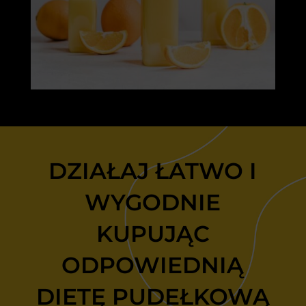
DZIAŁAJ ŁATWO I
WYGODNIE
KUPUJĄC
ODPOWIEDNIĄ
DIETĘ PUDEŁKOWĄ