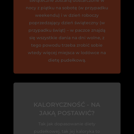
świąteczne zostaną dostarczone w
nocy z piątku na sobotę (w przypadku
weekendu) i w dzień roboczy
poprzedzający dzień świąteczny (w
przypadku świąt) – w paczce znajdą
się wszystkie dania na dni wolne, z
tego powodu trzeba zrobić sobie
wtedy więcej miejsca w lodówce na
dietę pudełkową.
KALORYCZNOŚĆ - NA
JAKĄ POSTAWIĆ?
Tak jak dopasowanie diety
pudełkowej, tak jej kaloryka to