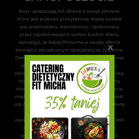
Boxy upraszczają też dbanie o swoje zdrowie,
które jest przecież priorytetowe. Każdy posiłek
jest przemyślany, wartościowy i opracowany
przez najzdolniejszych szefów kuchni. Warto
zaznaczyć, że każda firma ma w swojej ofercie
kontakt z zatrudnionym specjalistą ds. żywienia.
Dietetyk doradza jak dobrać najlepszą opcję oraz
jej liczbę kalorii do dotychczasowej sytuacji
zdrowotnej, a także stylu życia. Zamawiając dietę,
możesz wybierać spośród różnych diet. Firmy
dostarczające diety pudełkowe w swojej ofercie
mają taki zestaw dań, że każdy powinien znaleźć
coś dla siebie. Przykładowo, możesz znaleźć dietę
paleo, bez laktozy czy bezglutenową lub
zawierającą albo wykluczającą owoce morza. Jest
oczywiście też jadłospis standardowy, dla
sportowców, diety wegetariańskie, a nawet