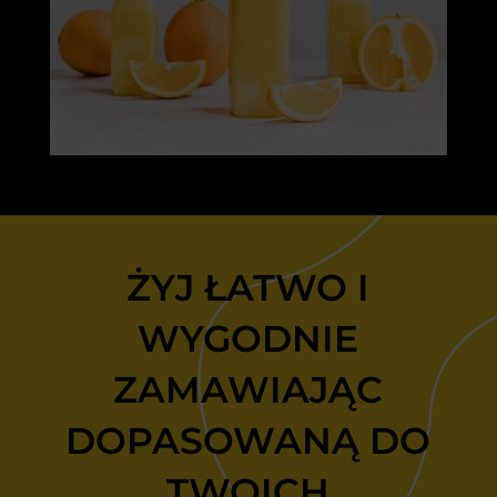
ŻYJ ŁATWO I
WYGODNIE
ZAMAWIAJĄC
DOPASOWANĄ DO
TWOICH