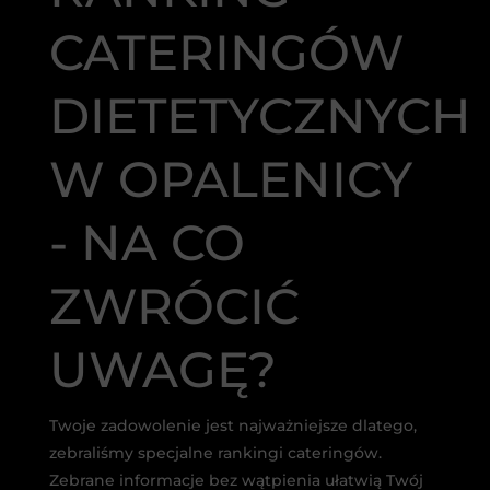
CATERINGÓW
DIETETYCZNYCH
W OPALENICY
- NA CO
ZWRÓCIĆ
UWAGĘ?
Twoje zadowolenie jest najważniejsze dlatego,
zebraliśmy specjalne rankingi cateringów.
Zebrane informacje bez wątpienia ułatwią Twój