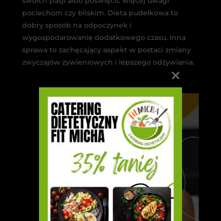
swoich pasji albo poświęcić więcej uwagi
pociechom czy bliskim. Dieta pudełkowa to
dobry sposób na odpoczynek i
wygospodarowanie dodatkowego czasu. Inna
sprawa to zachęcający aspekt w postaci zmiany
zwyczajów żywieniowych i lepszego odżywiania.