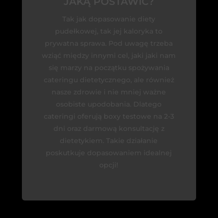
JAKĄ POSTAWIĆ?
Tak jak dopasowanie diety
pudełkowej, tak jej kaloryka to
prywatna sprawa. Pod uwagę trzeba
wziąć między innymi cel, jaki jaki nam
się marzy na początku spożywania
cateringu dietetycznego, ale również
nasze zdrowie i nie mniej ważne
osobiste upodobania. Dlatego
cateringi oferują boxy testowe na 2-3
dni oraz darmową konsultację z
dietetykiem. Takie działanie
poskutkuje dopasowaniem idealnej
opcji!