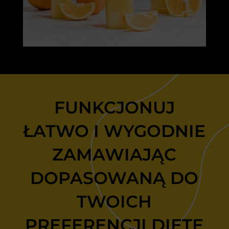
FUNKCJONUJ
ŁATWO I WYGODNIE
ZAMAWIAJĄC
DOPASOWANĄ DO
TWOICH
PREFERENCJI DIETĘ