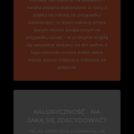
Potrawy zamówione na weekend i
święta zostaną dostarczone w nocy z
piątku na sobotę (w przypadku
weekendu) i w dzień roboczy przed
danym dniem świątecznym (w
przypadku świąt) – w przesyłce znajdą
się wszystkie zestawy na dni wolne, z
tego powodu można zrobić sobie
wtedy więcej miejsca w lodówce na
jedzenie.
KALORYCZNOŚĆ - NA
JAKĄ SIĘ ZDECYDOWAĆ?
Tak jak dobór diety pudełkowej, tak