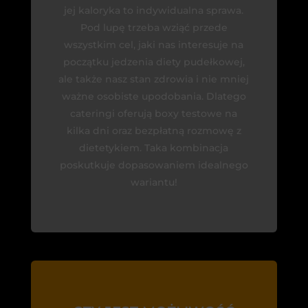
jej kaloryka to indywidualna sprawa.
Pod lupę trzeba wziąć przede
wszystkim cel, jaki nas interesuje na
początku jedzenia diety pudełkowej,
ale także nasz stan zdrowia i nie mniej
ważne osobiste upodobania. Dlatego
cateringi oferują boxy testowe na
kilka dni oraz bezpłatną rozmowę z
dietetykiem. Taka kombinacja
poskutkuje dopasowaniem idealnego
wariantu!