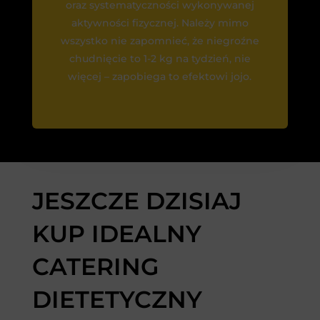
oraz systematyczności wykonywanej
aktywności fizycznej. Należy mimo
wszystko nie zapomnieć, że niegroźne
chudnięcie to 1-2 kg na tydzień, nie
więcej – zapobiega to efektowi jojo.
JESZCZE DZISIAJ
KUP IDEALNY
CATERING
DIETETYCZNY