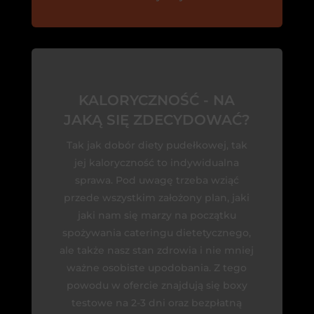
KALORYCZNOŚĆ - NA
JAKĄ SIĘ ZDECYDOWAĆ?
Tak jak dobór diety pudełkowej, tak
jej kaloryczność to indywidualna
sprawa. Pod uwagę trzeba wziąć
przede wszystkim założony plan, jaki
jaki nam się marzy na początku
spożywania cateringu dietetycznego,
ale także nasz stan zdrowia i nie mniej
ważne osobiste upodobania. Z tego
powodu w ofercie znajdują się boxy
testowe na 2-3 dni oraz bezpłatną