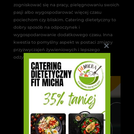
zogniskować się na pracy, pielęgnowaniu swoich
pasji albo wygospodarować więcej czasu
pociechom czy bliskim. Catering dietetyczny to
dobry sposób na odpoczynek i
wygospodarowanie dodatkowego czasu. Inna
kwestia to pomyślny aspekt w postaci zmiany
przyzwyczajeń żywieniowych i lepszego
odżywiania.