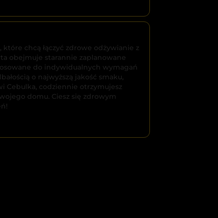
, które chcą łączyć zdrowe odżywianie z
rta obejmuje starannie zaplanowane
ostosowane do indywidualnych wymagań
bałością o najwyższą jakość smaku,
wi Cebulka, codziennie otrzymujesz
Twojego domu. Ciesz się zdrowym
eń!