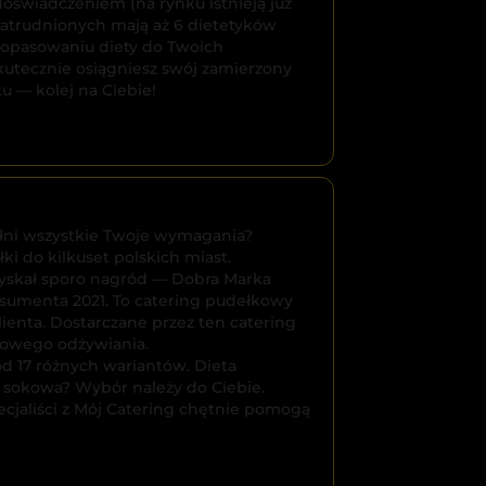
doświadczeniem (na rynku istnieją już
(zatrudnionych mają aż 6 dietetyków
dopasowaniu diety do Twoich
 skutecznie osiągniesz swój zamierzony
u — kolej na Ciebie!
ełni wszystkie Twoje wymagania?
ki do kilkuset polskich miast.
zyskał sporo nagród — Dobra Marka
sumenta 2021. To catering pudełkowy
lienta. Dostarczane przez ten catering
jedz smacznie 

drowego odżywiania.
ód 17 różnych wariantów. Dieta
 sokowa? Wybór należy do Ciebie.
i tanio!
ecjaliści z Mój Catering chętnie pomogą