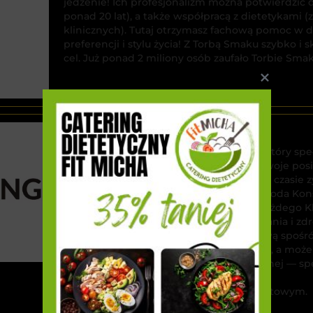
jedzenie! Ich profesjonalizm można potwierdzić 
ponad 20 lat), a także współpracą z dietetykami 
klinicznych). Tutaj otrzymasz fachową pomoc w 
preferencji i stylu życia! Z Torbą Smaku szybko i
cel. Już ponad 2 miliony osób zaufało Torbie Smak
Mój Catering
Nadal szukasz cateringu dietetycznego, który sp
Sprawdź Mój Catering, który dostarcza swoje posił
Dlaczego warto? Mój Catering w krótkim czasie 
2022, Kobieca Marka Roku 2023 oraz Nagroda Kon
wysokiej jakości, który dba o potrzeby każdego K
Z
jedzenie jest tworzone z pasją do gotowania i z
Przetestuj i Ty — wybierz dietę pudełkową spośr
optymalna, wegetariańska, ketogeniczna, a może
Możesz też skorzystać z porady dietetycznej — sp
w doborze odpowiedniej diety.
Zamów teraz jeszcze taniej z kodem rabatowym.