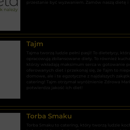
przestanie być wyzwaniem. Zamów naszą dietę i c
Tajm
Tajma tworzą ludzie pełni pasji! To dietetycy, k
opracowują zbilansowane diety. To również kuch
którzy wkładają maksimum serca w gotowanie pos
oferowanych diet i przekonaj się, że Tajm to nie
domowe, ale i te egzotyczne z najdalszych zaką
catering! Tajm otrzymał wyróżnienie Zdrowa Mar
potwierdza jakość ich diet!
Torba Smaku
Torba Smaku to catering, który tworzą ludzie ko