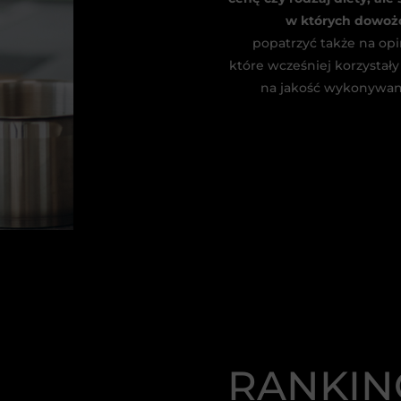
w których dowożo
popatrzyć także na opi
które wcześniej korzystały
na jakość wykonywane
RANKIN