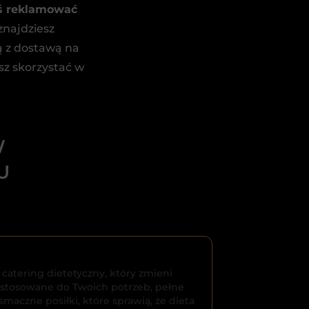
ś reklamować
znajdziesz
ą z dostawą na
sz skorzystać w
W
U
catering dietetyczny, który zmieni
dostosowane do Twoich potrzeb, pełne
aczne posiłki, które sprawią, że dieta