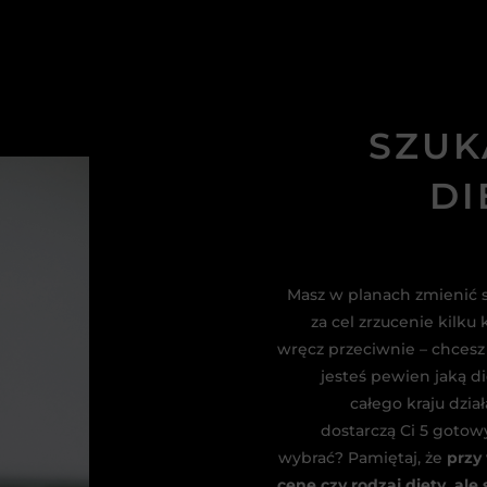
SZUK
DI
Masz w planach zmienić 
za cel zrzucenie kilk
wręcz przeciwnie – chcesz 
jesteś pewien jaką di
całego kraju dzi
dostarczą Ci 5 gotowy
wybrać? Pamiętaj, że
przy
cenę czy rodzaj diety, ale