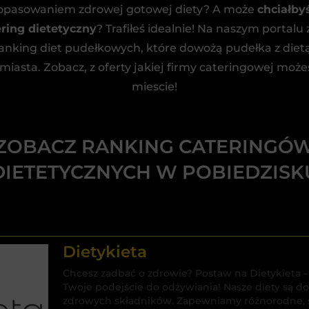
dopasowaniem zdrowej gotowej diety? A może
chciałby
ring dietetyczny
? Trafiłeś idealnie! Na naszym portalu 
anking diet pudełkowych, które dowożą pudełka z diet
 miasta. Zobacz, z oferty jakiej firmy cateringowej może
miescie!
ZOBACZ RANKING CATERINGÓ
DIETETYCZNYCH W POBIEDZISK
Dietykieta
Chcesz zadbać o zdrowie? Postaw na Dietykieta – 
Twoje podejście do odżywiania! Nasze diety są 
zdrowych składników. Zapewniamy różnorodne, sm