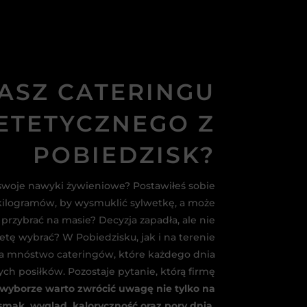
ASZ CATERINGU
ETETYCZNEGO Z
POBIEDZISK?
swoje nawyki żywieniowe? Postawiłeś sobie
u kilogramów, by wysmuklić sylwetkę, a może
przybrać na masie? Decyzja zapadła, ale nie
etę wybrać? W Pobiedzisku, jak i na terenie
ała mnóstwo cateringów, które każdego dnia
ch posiłków. Pozostaje pytanie, którą firmę
 wyborze warto zwrócić uwagę nie tylko na
 smak, wygląd, kaloryczność oraz pory dnia,