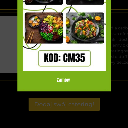
Catering Cebulka
Catering Cebulka to idealne rozwiązanie dla osób
wyjątkowymi doznaniami kulinarnymi. Nasza ofe
menu, bogate w świeże, naturalne składniki, d
dietetycznych. Każdy posiłek przygotowujemy z d
estetyki i wartości odżywczych. Dzięki Cateringo
smaczne i zdrowe dania, dostarczane prosto do 
stylem życia i odkrywaj nowe smaki bez wyrzecz
Zamów
Dodaj swój catering!