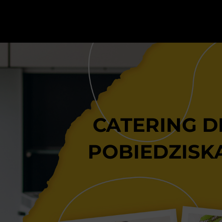
CATERING D
POBIEDZISK