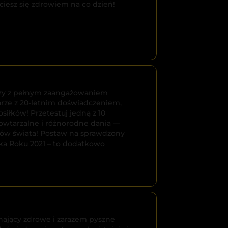
iesz się zdrowiem na co dzień!
tórzy z pełnym zaangażowaniem
arze z 20-letnim doświadczeniem,
iłków! Przetestuj jedną z 10
powtarzalne i różnorodne dania —
tków świata! Postaw na sprawdzony
ka Roku 2021 – to dodatkowo
chający zdrowe i zarazem pyszne