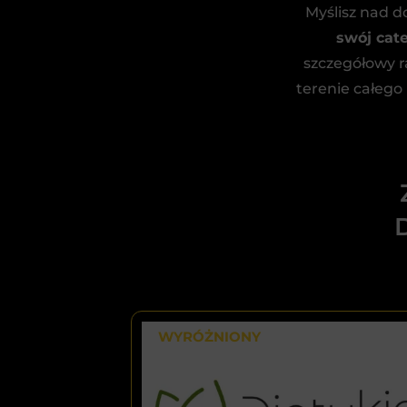
Myślisz nad 
swój cate
szczegółowy r
terenie całego
WYRÓŻNIONY