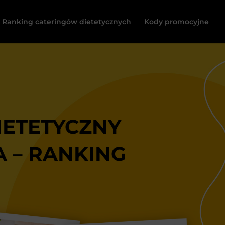
Ranking cateringów dietetycznych
Kody promocyjne
IETETYCZNY
A – RANKING