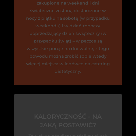
zakupione na weekend i dni
świąteczne zostaną dostarczone w
nocy z piątku na sobotę (w przypadku
weekendu) i w dzień roboczy
poprzedzający dzień świąteczny (w
przypadku świąt) – w paczce są
wszystkie porcje na dni wolne, z tego
powodu można zrobić sobie wtedy
więcej miejsca w lodówce na catering
dietetyczny.
KALORYCZNOŚĆ - NA
JAKĄ POSTAWIĆ?
Tak jak wybór diety pudełkowej, tak