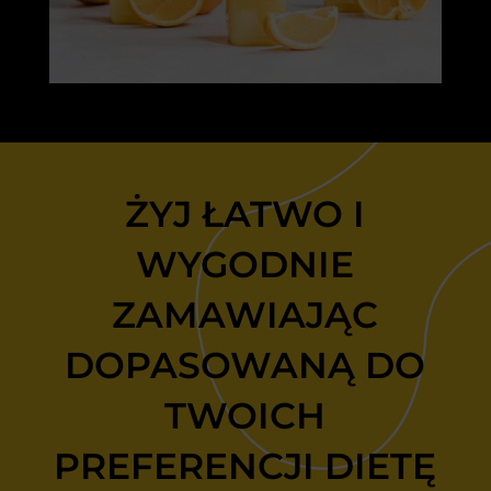
ŻYJ ŁATWO I
WYGODNIE
ZAMAWIAJĄC
DOPASOWANĄ DO
TWOICH
PREFERENCJI DIETĘ