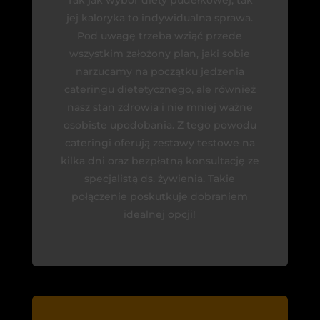
jej kaloryka to indywidualna sprawa.
Pod uwagę trzeba wziąć przede
wszystkim założony plan, jaki sobie
narzucamy na początku jedzenia
cateringu dietetycznego, ale również
nasz stan zdrowia i nie mniej ważne
osobiste upodobania. Z tego powodu
cateringi oferują zestawy testowe na
kilka dni oraz bezpłatną konsultację ze
specjalistą ds. żywienia. Takie
połączenie poskutkuje dobraniem
idealnej opcji!