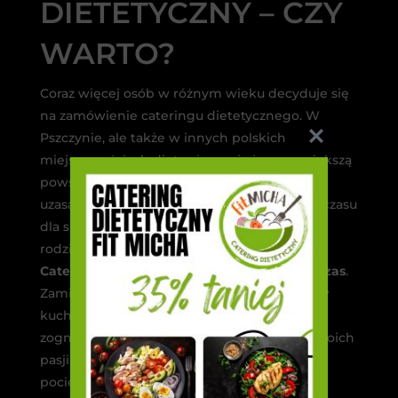
DIETETYCZNY – CZY
WARTO?
Coraz więcej osób w różnym wieku decyduje się
na zamówienie cateringu dietetycznego. W
Pszczynie, ale także w innych polskich
miejscowościach dieta cieszy się jeszcze większą
powszechnością. trend na boxy jest łatwa do
uzasadnienia – żyjemy szybciej, mamy mało czasu
dla siebie, nie mówiąc już o wolnej chwili dla
rodziny.
Catering dietetyczny daje nam bonusowy czas
.
Zamiast spędzając codziennie kilku godzin w
kuchni – posiadając gotowy posiłek – można
zogniskować się na pracy, pielęgnowaniu swoich
pasji albo wygospodarować więcej czasu
pociechom czy rodzinie. Dieta pudełkowa to