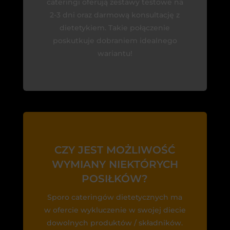
cateringi oferują zestawy testowe na
2-3 dni oraz darmową konsultację z
dietetykiem. Takie połączenie
poskutkuje dobraniem idealnego
wariantu!
CZY JEST MOŻLIWOŚĆ
WYMIANY NIEKTÓRYCH
POSIŁKÓW?
Sporo cateringów dietetycznych ma
w ofercie wykluczenie w swojej diecie
dowolnych produktów / składników.