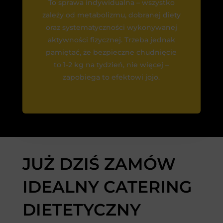
To sprawa indywidualna – wszystko
zależy od metabolizmu, dobranej diety
oraz systematyczności wykonywanej
aktywności fizycznej. Trzeba jednak
pamiętać, że bezpieczne chudnięcie
to 1-2 kg na tydzień, nie więcej –
zapobiega to efektowi jojo.
JUŻ DZIŚ ZAMÓW
IDEALNY CATERING
DIETETYCZNY