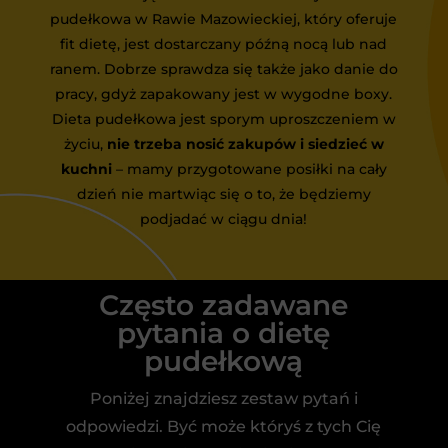
pudełkowa w Rawie Mazowieckiej, który oferuje
fit dietę, jest dostarczany późną nocą lub nad
ranem. Dobrze sprawdza się także jako danie do
pracy, gdyż zapakowany jest w wygodne boxy.
Dieta pudełkowa jest sporym uproszczeniem w
życiu,
nie trzeba nosić zakupów i siedzieć w
kuchni
– mamy przygotowane posiłki na cały
dzień nie martwiąc się o to, że będziemy
podjadać w ciągu dnia!
Często zadawane
pytania o dietę
pudełkową
Poniżej znajdziesz zestaw pytań i
odpowiedzi. Być może któryś z tych Cię