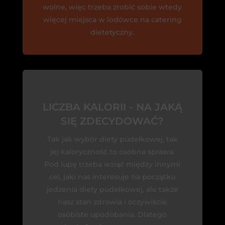
wolne, więc trzeba zrobić sobie wtedy
więcej miejsca w lodówce na catering
dietetyczny.
LICZBA KALORII - NA JAKĄ
SIĘ ZDECYDOWAĆ?
Tak jak wybór diety pudełkowej, tak
jej kaloryczność to osobna sprawa.
Pod lupę trzeba wziąć między innymi
cel, jaki nas interesuje na początku
jedzenia diety pudełkowej, ale także
nasz stan zdrowia i oczywiście
osobiste upodobania. Dlatego