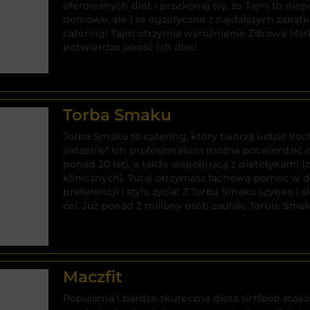
oferowanych diet i przekonaj się, że Tajm to nie
domowe, ale i te egzotyczne z najdalszych zaką
catering! Tajm otrzymał wyróżnienie Zdrowa Mar
potwierdza jakość ich diet!
Torba Smaku
Torba Smaku to catering, który tworzą ludzie ko
jedzenie! Ich profesjonalizm można potwierdzić 
ponad 20 lat), a także współpracą z dietetykami 
klinicznych). Tutaj otrzymasz fachową pomoc w 
preferencji i stylu życia! Z Torbą Smaku szybko i
cel. Już ponad 2 miliony osób zaufało Torbie Smak
Maczfit
Popularna i bardzo skuteczna dieta sirtfood sto