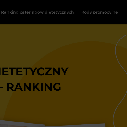
Ranking cateringów dietetycznych
Kody promocyjne
IETETYCZNY
– RANKING