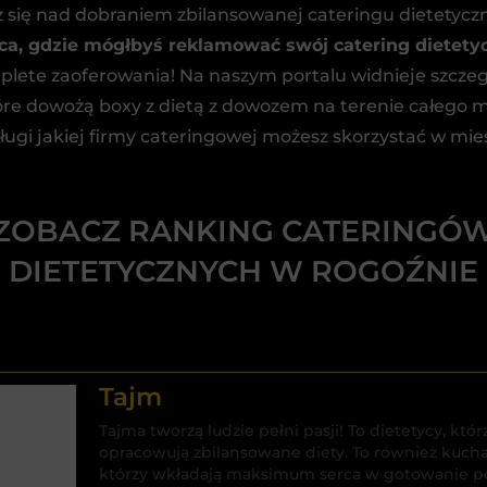
 się nad dobraniem zbilansowanej cateringu dietetyc
ca, gdzie mógłbyś reklamować swój catering dietety
ete zaoferowania! Na naszym portalu widnieje szcze
óre dowożą boxy z dietą z dowozem na terenie całego m
sługi jakiej firmy cateringowej możesz skorzystać w mies
ZOBACZ RANKING CATERINGÓ
DIETETYCZNYCH W ROGOŹNIE
Tajm
Tajma tworzą ludzie pełni pasji! To dietetycy, k
opracowują zbilansowane diety. To również kuch
którzy wkładają maksimum serca w gotowanie pos