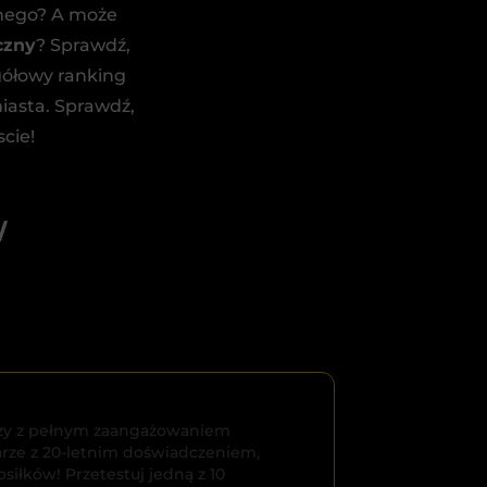
znego? A może
czny
? Sprawdź,
gółowy ranking
iasta. Sprawdź,
cie!
W
tórzy z pełnym zaangażowaniem
arze z 20-letnim doświadczeniem,
iłków! Przetestuj jedną z 10