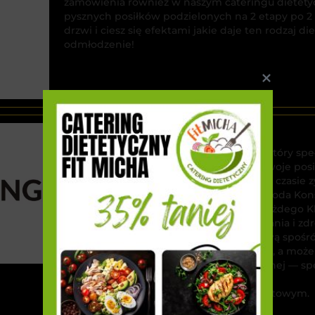
zamówienia również w naszym cateringu dietetyc
pysznych posiłków podzielonych na 2 etapy po 2
drzwi i ciesz się efektami jakie daje ten rodzaj di
odmłodzenie!
Mój Catering
Nadal szukasz cateringu dietetycznego, który sp
Sprawdź Mój Catering, który dostarcza swoje posił
Dlaczego warto? Mój Catering w krótkim czasie 
2022, Kobieca Marka Roku 2023 oraz Nagroda Kon
wysokiej jakości, który dba o potrzeby każdego K
Z
jedzenie jest tworzone z pasją do gotowania i z
Przetestuj i Ty — wybierz dietę pudełkową spośr
optymalna, wegetariańska, ketogeniczna, a może
Możesz też skorzystać z porady dietetycznej — sp
w doborze odpowiedniej diety.
Zamów teraz jeszcze taniej z kodem rabatowym.