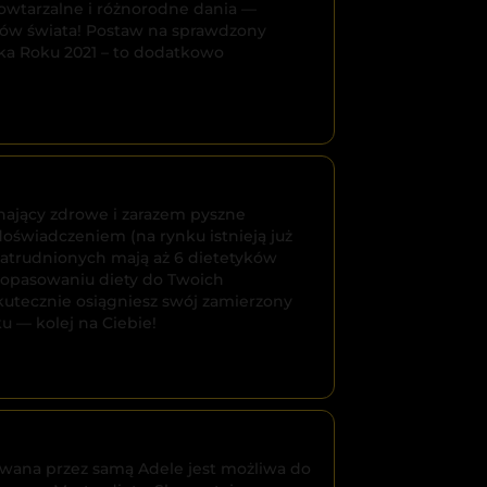
powtarzalne i różnorodne dania —
tków świata! Postaw na sprawdzony
ka Roku 2021 – to dodatkowo
chający zdrowe i zarazem pyszne
doświadczeniem (na rynku istnieją już
(zatrudnionych mają aż 6 dietetyków
dopasowaniu diety do Twoich
 skutecznie osiągniesz swój zamierzony
u — kolej na Ciebie!
sowana przez samą Adele jest możliwa do