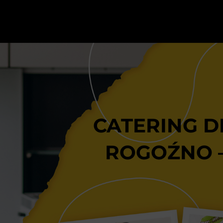
CATERING D
ROGOŹNO 