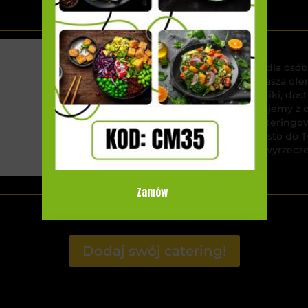
Catering Cebulka
Catering Cebulka to idealne rozwiązanie dla osób
wyjątkowymi doznaniami kulinarnymi. Nasza ofe
menu, bogate w świeże, naturalne składniki, d
dietetycznych. Każdy posiłek przygotowujemy z d
estetyki i wartości odżywczych. Dzięki Cateringo
smaczne i zdrowe dania, dostarczane prosto do 
stylem życia i odkrywaj nowe smaki bez wyrzecz
Zamów
Dodaj swój catering!