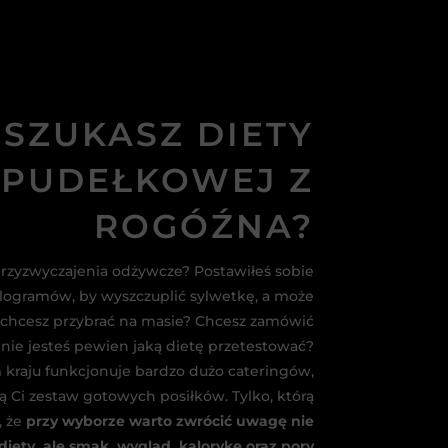
SZUKASZ DIETY
PUDEŁKOWEJ Z
ROGÓŹNA?
przyzwyczajenia odżywcze? Postawiłeś sobie
kilogramów, by wyszczuplić sylwetkę, a może
 chcesz przybrać na masie? Chcesz zamówić
e nie jesteś pewien jaką dietę przetestować?
m kraju funkcjonuje bardzo dużo cateringów,
ą Ci zestaw gotowych posiłków. Tylko, którą
, że
przy wyborze warto zwrócić uwagę nie
diety, ale smak, wygląd, kalorykę oraz pory