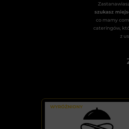
Zastanawiasz
szukasz miejs
co mamy compl
cateringów, kt
z u
WYRÓŻNIONY