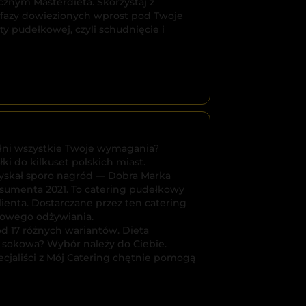
znym Masterdieta. Skorzystaj z
 fazy dowiezionych wprost pod Twoje
ety pudełkowej, czyli schudnięcie i
ełni wszystkie Twoje wymagania?
ki do kilkuset polskich miast.
zyskał sporo nagród — Dobra Marka
sumenta 2021. To catering pudełkowy
lienta. Dostarczane przez ten catering
jedz smacznie 

drowego odżywiania.
ód 17 różnych wariantów. Dieta
 sokowa? Wybór należy do Ciebie.
i tanio!
ecjaliści z Mój Catering chętnie pomogą