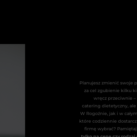
Planujesz zmienić swoje 
za cel zgubienie kilku 
wręcz przeciwnie –
catering dietetyczny, al
W Rogoźnie, jak i w cały
które codziennie dostarcz
firmę wybrać? Pamiętaj
tylko na cenę czy rodzaj 