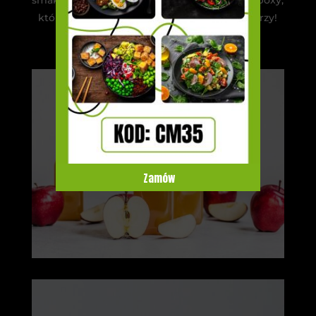
które codziennie wywołują uśmiech na twarzy!
Zamów