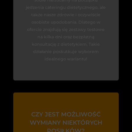
jedzenia cateringu dietetycznego, ale
także nasze zdrowie i oczywiście
osobiste upodobania. Dlatego w
ofercie znajdują się zestawy testowe
na kilka dni oraz bezpłatną
konsultację z dietetykiem. Takie
działanie poskutkuje wyborem
idealnego wariantu!
CZY JEST MOŻLIWOŚĆ
WYMIANY NIEKTÓRYCH
POSIŁKÓW?