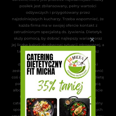
posiłek jest zbilansowany, pełny wartości
odżywczych i przygotowany przez
najzdolniejszych kucharzy. Trzeba wspomnieć, że
każda firma ma w swojej ofercie kontakt z
zatrudnionym specjalistą ds. żywienia. Dietetyk
służy pomocą, by dobrać najlepszy wariant oraz
jej liczbę kalorii do obecnej sytuacji zdrowotnej, a
także lifestylu. Zamawiając catering, możesz
wybierać spośród różnych diet. Firmy
dostarczające diety pudełkowe oferują taki
zestaw dań, że każdy człowiek powinien wyłonić
coś dla siebie. Przykładowo, możesz znaleźć dietę
paleo, bez laktozy czy glutenu lub zawierającą
albo wykluczającą owoce morza. Jest oczywiście
też menu standardowe, dla sportowców,
cateringi wege, a nawet sokowe. Jest to idealny
sposób na spróbowanie nowej kuchni i różnych
smaków. Cateringi dietetyczne to kolorowe boxy,