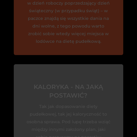
w dzień roboczy poprzedzający dzień
świąteczny (w przypadku świąt) – w
paczce znajdą się wszystkie dania na
dni wolne, z tego powodu warto
zrobić sobie wtedy więcej miejsca w
lodówce na dietę pudełkową.
KALORYKA - NA JAKĄ
POSTAWIĆ?
Tak jak dopasowanie diety
pudełkowej, tak jej kaloryczność to
osobna sprawa. Pod lupę trzeba wziąć
między innymi założony plan, jaki
sobie narzucamy na początku