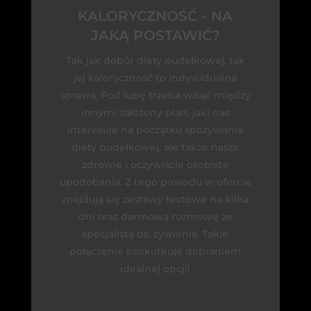
KALORYCZNOŚĆ - NA
JAKĄ POSTAWIĆ?
Tak jak dobór diety pudełkowej, tak
jej kaloryczność to indywidualna
sprawa. Pod lupę trzeba wziąć między
innymi założony plan, jaki nas
interesuje na początku spożywania
diety pudełkowej, ale także nasze
zdrowie i oczywiście osobiste
upodobania. Z tego powodu w ofercie
znajdują się zestawy testowe na kilka
dni oraz darmową rozmowę ze
specjalistą ds. żywienia. Takie
połączenie poskutkuje dobraniem
idealnej opcji!