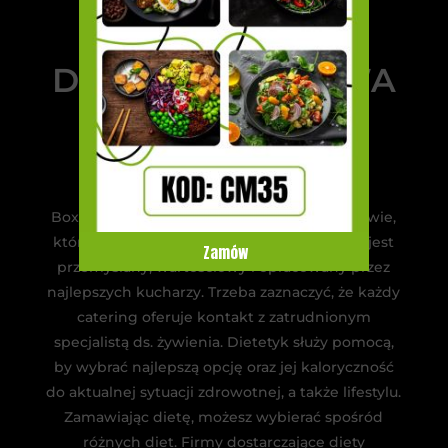
DIETA PUDEŁKOWA
– RECEPTA NA
LEPSZE ŻYCIE
Boxy ułatwiają również dbanie o swoje zdrowie,
które jest przecież kluczowe. Każdy posiłek jest
Zamów
przemyślany, wartościowy i opracowany przez
najlepszych kucharzy. Trzeba zaznaczyć, że każdy
catering oferuje kontakt z zatrudnionym
specjalistą ds. żywienia. Dietetyk służy pomocą,
by wybrać najlepszą opcję oraz jej kaloryczność
do aktualnej sytuacji zdrowotnej, a także lifestylu.
Zamawiając dietę, możesz wybierać spośród
różnych diet. Firmy dostarczające diety