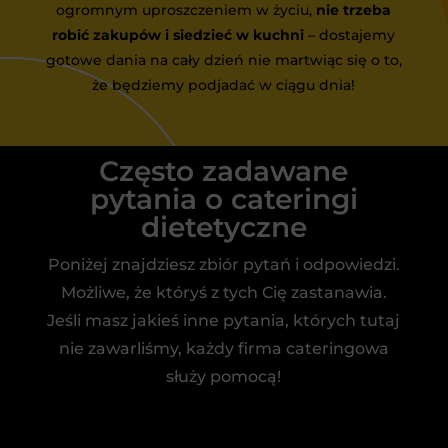
ogromnym uproszczeniem w życiu,
nie trzeba
robić zakupów i siedzieć w kuchni
– dostajemy
gotowe dania na cały dzień nie martwiąc się o to,
że będziemy podjadać w ciągu dnia!
Często zadawane
pytania o cateringi
dietetyczne
Poniżej znajdziesz zbiór pytań i odpowiedzi.
Możliwe, że któryś z tych Cię zastanawia.
Jeśli masz jakieś inne pytania, których tutaj
nie zawarliśmy, każdy firma cateringowa
służy pomocą!