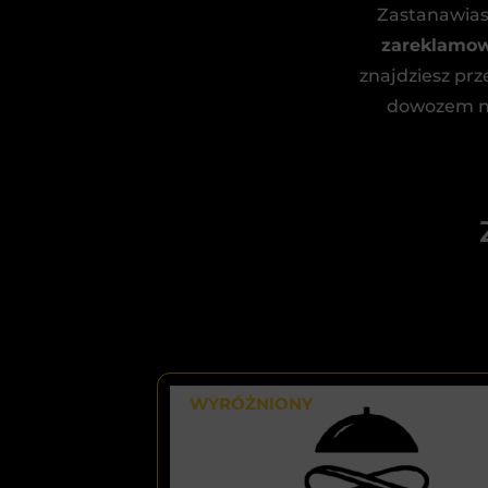
Zastanawias
zareklamow
znajdziesz prz
dowozem na 
WYRÓŻNIONY