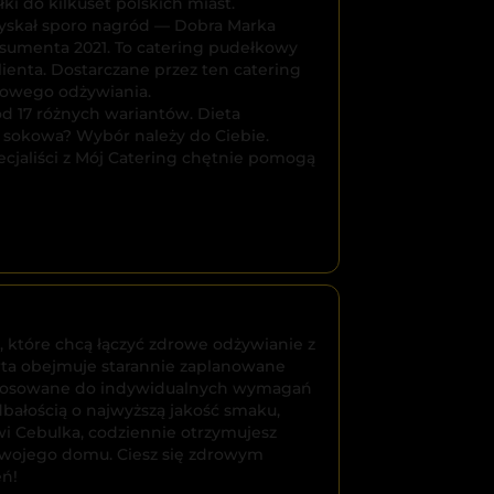
ki do kilkuset polskich miast.
zyskał sporo nagród — Dobra Marka
sumenta 2021. To catering pudełkowy
lienta. Dostarczane przez ten catering
drowego odżywiania.
ód 17 różnych wariantów. Dieta
 sokowa? Wybór należy do Ciebie.
ecjaliści z Mój Catering chętnie pomogą
jedz smacznie 

, które chcą łączyć zdrowe odżywianie z
rta obejmuje starannie zaplanowane
ostosowane do indywidualnych wymagań
i tanio!
bałością o najwyższą jakość smaku,
wi Cebulka, codziennie otrzymujesz
Twojego domu. Ciesz się zdrowym
eń!