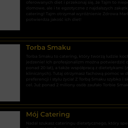
oferowanych diet i przekonaj się, że Tajm to nie
domowe, ale i te egzotyczne z najdalszych zaką
catering! Tajm otrzymał wyróżnienie Zdrowa Mar
potwierdza jakość ich diet!
Torba Smaku
Torba Smaku to catering, który tworzą ludzie ko
jedzenie! Ich profesjonalizm można potwierdzić 
ponad 20 lat), a także współpracą z dietetykami 
klinicznych). Tutaj otrzymasz fachową pomoc w 
preferencji i stylu życia! Z Torbą Smaku szybko i
cel. Już ponad 2 miliony osób zaufało Torbie Smak
Mój Catering
Nadal szukasz cateringu dietetycznego, który sp