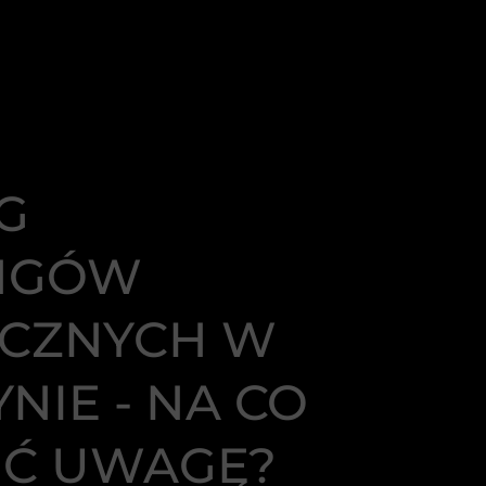
G
INGÓW
YCZNYCH W
NIE - NA CO
Ć UWAGĘ?