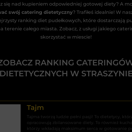
z się nad kupieniem odpowiedniej gotowej diety? A m
ać swój catering dietetyczny
? Trafiłeś idealnie! W na
ejrzysty ranking diet pudełkowych, które dostarczają pu
terenie całego miasta. Zobacz, z usługi jakiego cate
skorzystać w miescie!
ZOBACZ RANKING CATERINGÓ
DIETETYCZNYCH W STRASZYNI
Tajm
Tajma tworzą ludzie pełni pasji! To dietetycy, k
opracowują zbilansowane diety. To również kuch
którzy wkładają maksimum serca w gotowanie pos