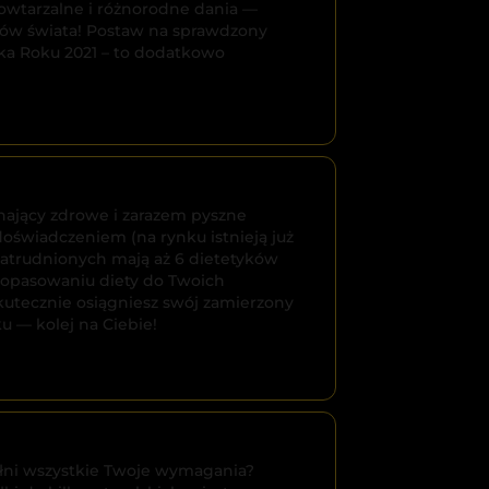
powtarzalne i różnorodne dania —
tków świata! Postaw na sprawdzony
ka Roku 2021 – to dodatkowo
chający zdrowe i zarazem pyszne
doświadczeniem (na rynku istnieją już
(zatrudnionych mają aż 6 dietetyków
dopasowaniu diety do Twoich
 skutecznie osiągniesz swój zamierzony
u — kolej na Ciebie!
ełni wszystkie Twoje wymagania?