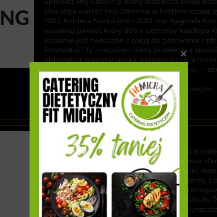
Sprawdź Mój Catering, który dostarcza swoje posił
Dlaczego warto? Mój Catering w krótkim czasie 
2022, Kobieca Marka Roku 2023 oraz Nagroda Kon
wysokiej jakości, który dba o potrzeby każdego K
jedzenie jest tworzone z pasją do gotowania i z
Przetestuj i Ty — wybierz dietę pudełkową spośr
optymalna, wegetariańska, ketogeniczna, a może
Możesz też skorzystać z porady dietetycznej — sp
w doborze odpowiedniej diety.
Zamów teraz jeszcze taniej z kodem rabatowym.
Catering Cebulka
Z
Catering Cebulka to idealne rozwiązanie dla osób
wyjątkowymi doznaniami kulinarnymi. Nasza ofe
menu, bogate w świeże, naturalne składniki, d
dietetycznych. Każdy posiłek przygotowujemy z d
estetyki i wartości odżywczych. Dzięki Cateringo
smaczne i zdrowe dania, dostarczane prosto do 
stylem życia i odkrywaj nowe smaki bez wyrzecz