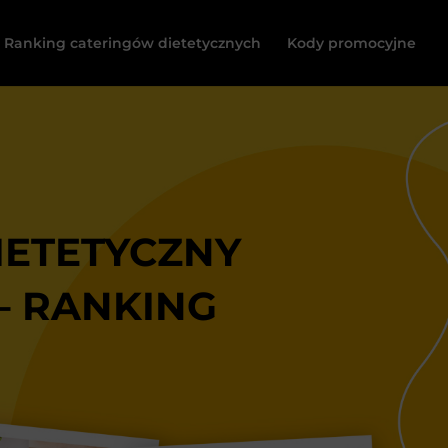
Ranking cateringów dietetycznych
Kody promocyjne
IETETYCZNY
– RANKING