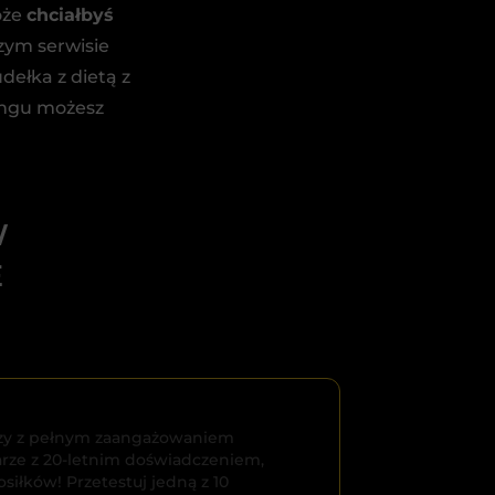
oże
chciałbyś
szym serwisie
dełka z dietą z
ringu możesz
W
E
tórzy z pełnym zaangażowaniem
arze z 20-letnim doświadczeniem,
iłków! Przetestuj jedną z 10