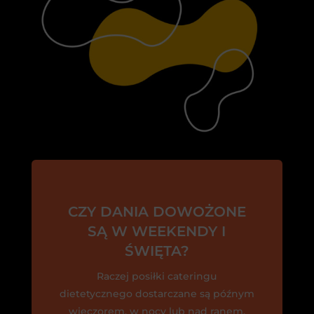
CZY DANIA DOWOŻONE
SĄ W WEEKENDY I
ŚWIĘTA?
Raczej posiłki cateringu
dietetycznego dostarczane są późnym
wieczorem, w nocy lub nad ranem.