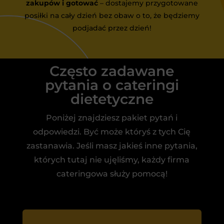
zakupów i gotować
– dostajemy przygotowane
posiłki na cały dzień bez obaw o to, że będziemy
podjadać przez dzień!
Często zadawane
pytania o cateringi
dietetyczne
Poniżej znajdziesz pakiet pytań i
odpowiedzi. Być może któryś z tych Cię
zastanawia. Jeśli masz jakieś inne pytania,
których tutaj nie ujęliśmy, każdy firma
cateringowa służy pomocą!