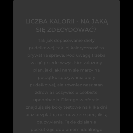
LICZBA KALORII - NA JAKĄ
SIĘ ZDECYDOWAĆ?
Tak jak dopasowanie diety
pudełkowej, tak jej kaloryczność to
prywatna sprawa. Pod uwagę trzeba
wziąć przede wszystkim założony
plan, jaki jaki nam się marzy na
początku spożywania diety
pudełkowej, ale również nasz stan
zdrowia i oczywiście osobiste
upodobania. Dlatego w ofercie
znajdują się boxy testowe na kilka dni
oraz bezpłatną rozmowę ze specjalistą
ds. żywienia. Takie działanie
poskutkuje dobraniem idealnego