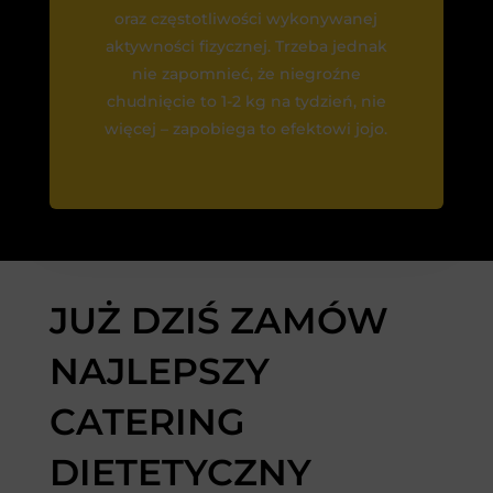
oraz częstotliwości wykonywanej
aktywności fizycznej. Trzeba jednak
nie zapomnieć, że niegroźne
chudnięcie to 1-2 kg na tydzień, nie
więcej – zapobiega to efektowi jojo.
JUŻ DZIŚ ZAMÓW
NAJLEPSZY
CATERING
DIETETYCZNY