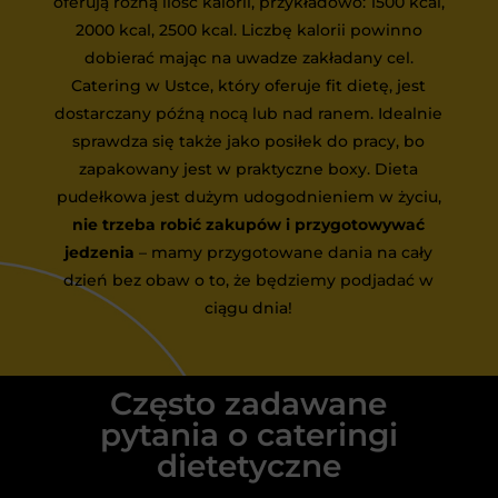
oferują różną ilość kalorii, przykładowo: 1500 kcal,
2000 kcal, 2500 kcal. Liczbę kalorii powinno
dobierać mając na uwadze zakładany cel.
Catering w Ustce, który oferuje fit dietę, jest
dostarczany późną nocą lub nad ranem. Idealnie
sprawdza się także jako posiłek do pracy, bo
zapakowany jest w praktyczne boxy. Dieta
pudełkowa jest dużym udogodnieniem w życiu,
nie trzeba robić zakupów i przygotowywać
jedzenia
– mamy przygotowane dania na cały
dzień bez obaw o to, że będziemy podjadać w
ciągu dnia!
Często zadawane
pytania o cateringi
dietetyczne