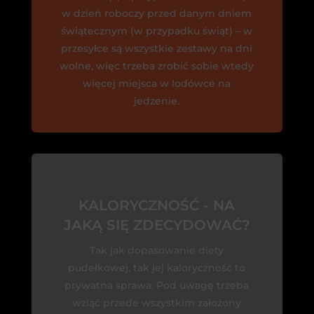
w dzień roboczy przed danym dniem
świątecznym (w przypadku świąt) – w
przesyłce są wszystkie zestawy na dni
wolne, więc trzeba zrobić sobie wtedy
więcej miejsca w lodówce na
jedzenie.
KALORYCZNOŚĆ - NA
JAKĄ SIĘ ZDECYDOWAĆ?
Tak jak dopasowanie diety
pudełkowej, tak jej kaloryczność to
prywatna sprawa. Pod uwagę trzeba
wziąć przede wszystkim założony