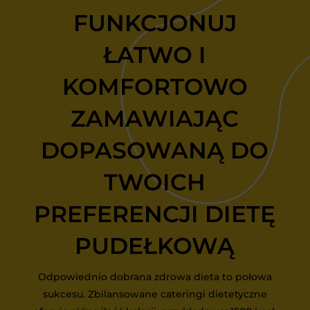
FUNKCJONUJ
ŁATWO I
KOMFORTOWO
ZAMAWIAJĄC
DOPASOWANĄ DO
TWOICH
PREFERENCJI DIETĘ
PUDEŁKOWĄ
Odpowiednio dobrana zdrowa dieta to połowa
sukcesu. Zbilansowane cateringi dietetyczne