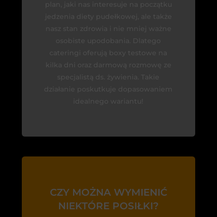
plan, jaki nas interesuje na początku
jedzenia diety pudełkowej, ale także
nasz stan zdrowia i nie mniej ważne
osobiste upodobania. Dlatego
cateringi oferują boxy testowe na
kilka dni oraz darmową rozmowę ze
specjalistą ds. żywienia. Takie
działanie poskutkuje dopasowaniem
idealnego wariantu!
CZY MOŻNA WYMIENIĆ
NIEKTÓRE POSIŁKI?