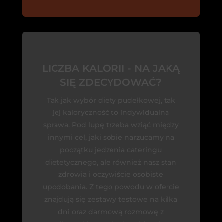
LICZBA KALORII - NA JAKĄ
SIĘ ZDECYDOWAĆ?
Tak jak wybór diety pudełkowej, tak
jej kaloryczność to indywidualna
sprawa. Pod lupę trzeba wziąć między
innymi cel, jaki sobie narzucamy na
początku jedzenia cateringu
dietetycznego, ale również nasz stan
zdrowia i oczywiście osobiste
upodobania. Z tego powodu w ofercie
znajdują się zestawy testowe na kilka
dni oraz darmową rozmowę z