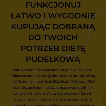
FUNKCJONUJ
ŁATWO I WYGODNIE
KUPUJĄC DOBRANĄ
DO TWOICH
POTRZEB DIETĘ
PUDEŁKOWĄ
Odpowiednia zdrowa dieta to połowa sukcesu.
Zbilansowane cateringi dietetyczne oferują różną
ilość kalorii, na przykład: 1500 kcal, 2000 kcal, 2500
kcal. Liczbę kalorii należy dopasować zgodnie z
zakładanym celem. Dieta pudełkowa w Żorach,
który oferuje fit dietę, jest dostarczany późną
nocą lub nad ranem. Idealnie sprawdza się także