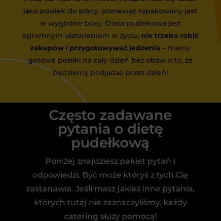
jako posiłek do pracy, ponieważ zapakowany jest
w wygodne boxy. Dieta pudełkowa jest
ogromnym ułatwieniem w życiu,
nie trzeba robić
zakupów i przygotowywać jedzenia
– mamy
gotowe posiłki na cały dzień bez obaw o to, że
będziemy podjadać przez dzień!
Często zadawane
pytania o dietę
pudełkową
Poniżej znajdziesz pakiet pytań i
odpowiedzi. Być może któryś z tych Cię
zastanawia. Jeśli masz jakieś inne pytania,
których tutaj nie zaznaczyliśmy, każdy
catering służy pomocą!