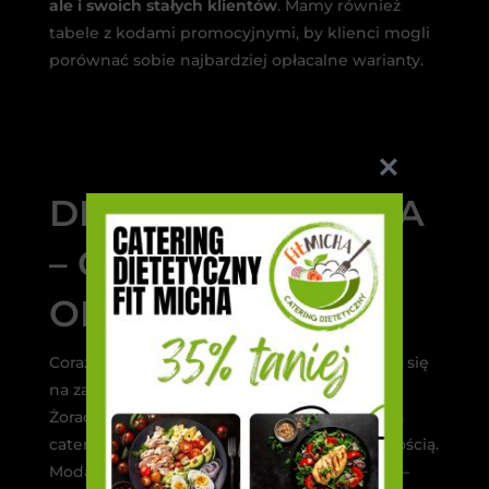
ale i swoich stałych klientów
. Mamy również
tabele z kodami promocyjnymi, by klienci mogli
porównać sobie najbardziej opłacalne warianty.
DIETA PUDEŁKOWA
– CZY TO SIĘ
OPŁACA?
Coraz więcej osób w różnym wieku decyduje się
na zamówienie cateringu dietetycznego. W
Żorach, ale także w innych polskich miastach
catering cieszy się jeszcze większą popularnością.
Moda na pudełka jest łatwa do uzasadnienia –