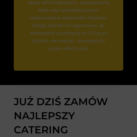
zależy od metabolizmu, dopasowanej
diety oraz systematyczności
wykonywanej aktywności fizycznej.
Należy jednak nie zapomnieć, że
bezpieczne chudnięcie to 1-2 kg na
tydzień, nie więcej – zmniejsza to
ryzyko efektu jojo.
JUŻ DZIŚ ZAMÓW
NAJLEPSZY
CATERING