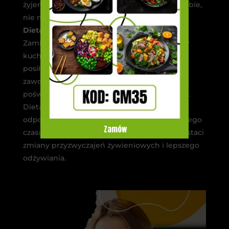
żyjemy szybciej, mamy niewiele czasu dla siebie,
nie mówiąc już o wolnej chwili dla bliskich.
Dieta pudełkowa daje nam bonusowy czas
.
Zamiast spędzając codziennie kilku godzin w
kuchni – mając przygotowany przez catering
posiłek – można skupić się na karierze
zawodowej, rozwijaniu swoich pasji albo
poświęcić więcej uwagi dzieciom czy bliskim.
Dieta pudełkowa to idealny sposób na
odpoczynek i wygospodarowanie dodatkowego
Zamów
czasu. Inna rzecz to zachęcający aspekt w postaci
zmiany przyzwyczajeń żywieniowych i lepszego
odżywiania.