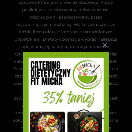
zdrowie, które jest przecież kluczowe. Każdy
posiłek jest zbilansowany, pełny wartości
odżywczych i przygotowany przez
najzdolniejszych kucharzy. Warto zaznaczyć, że
każda firma oferuje kontakt z zatrudnionym
dietetykiem. Dietetyk pomaga wybrać najlepszą
opcję oraz jej kalorykę do dotychczasowej
sytuacji zdrowotnej, a także lifestylu. Zamawiając
catering, możesz wybierać spośród różnych diet.
Firmy dostarczające diety pudełkowe oferują taki
zestaw dań, że każdy człowiek powinien znaleźć
coś w swoim guście. Na przykład, możesz znaleźć
dietę paleo, bez laktozy czy glutenu lub
zawierającą albo wykluczającą owoce morza. Jest
oczywiście też jadłospis standardowy, dla
sportowców, cateringi wegetariańskie, a nawet
sokowe. Jest to idealny sposób na zasmakowanie
nowej kuchni i różnych smaków. Cateringi