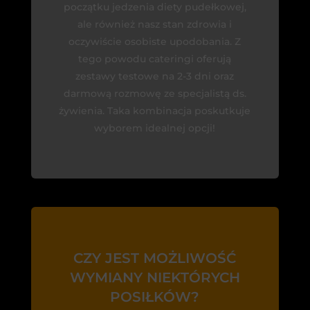
początku jedzenia diety pudełkowej,
ale również nasz stan zdrowia i
oczywiście osobiste upodobania. Z
tego powodu cateringi oferują
zestawy testowe na 2-3 dni oraz
darmową rozmowę ze specjalistą ds.
żywienia. Taka kombinacja poskutkuje
wyborem idealnej opcji!
CZY JEST MOŻLIWOŚĆ
WYMIANY NIEKTÓRYCH
POSIŁKÓW?