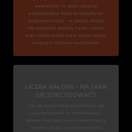
weekendu) i w dzień roboczy
poprzedzający dzień świąteczny (w
przypadku świąt) – w paczce znajdą
się wszystkie zestawy na dni wolne,
więc trzeba zrobić sobie wtedy więcej
miejsca w lodówce na jedzenie.
LICZBA KALORII - NA JAKĄ
SIĘ ZDECYDOWAĆ?
Tak jak wybór diety pudełkowej, tak
jej kaloryczność to indywidualna
sprawa. Pod lupę trzeba wziąć między
innymi cel, jaki nas interesuje na