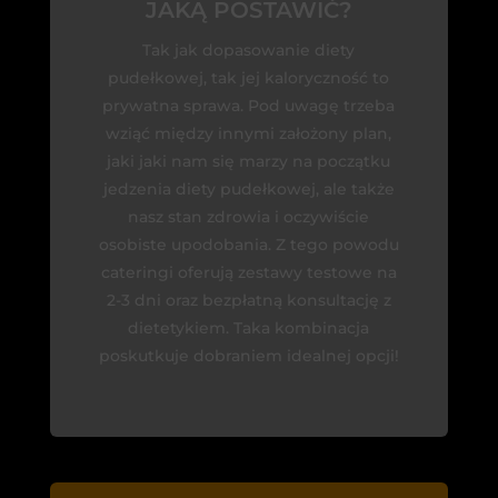
JAKĄ POSTAWIĆ?
Tak jak dopasowanie diety
pudełkowej, tak jej kaloryczność to
prywatna sprawa. Pod uwagę trzeba
wziąć między innymi założony plan,
jaki jaki nam się marzy na początku
jedzenia diety pudełkowej, ale także
nasz stan zdrowia i oczywiście
osobiste upodobania. Z tego powodu
cateringi oferują zestawy testowe na
2-3 dni oraz bezpłatną konsultację z
dietetykiem. Taka kombinacja
poskutkuje dobraniem idealnej opcji!