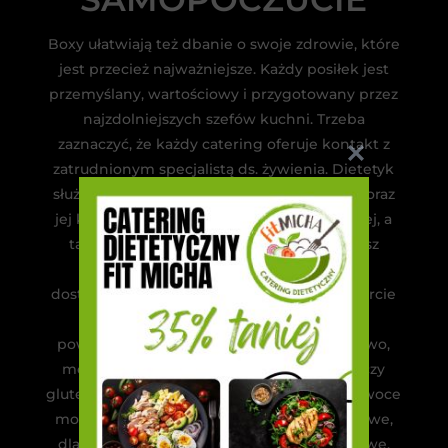
Boxy ułatwiają też dbanie o swoje zdrowie, które
jest przecież najważniejsze. Każdy posiłek jest
przemyślany, wartościowy i przygotowany przez
najzdolniejszych szefów kuchni. Trzeba
zaznaczyć, że każdy catering oferuje kontakt z
zatrudnionym specjalistą ds. żywienia. Dietetyk
służy pomocą, by wybrać najlepszy wariant oraz
jej kalorykę do aktualnej sytuacji zdrowotnej, a
także stylu życia. Zamawiając dietę, możesz
wybierać spośród różnych diet. Firmy
dostarczające diety pudełkowe w swojej ofercie
mają taki zestaw dań, że każdy człowiek
powinien wyłonić coś dla siebie. Przykładowo,
możesz zamówić dietę paleo, bez laktozy czy
glutenu lub zawierającą albo wykluczającą owoce
morza. Jest oczywiście też menu standardowe,
dla sportowców, diety wege, a nawet sokowe.