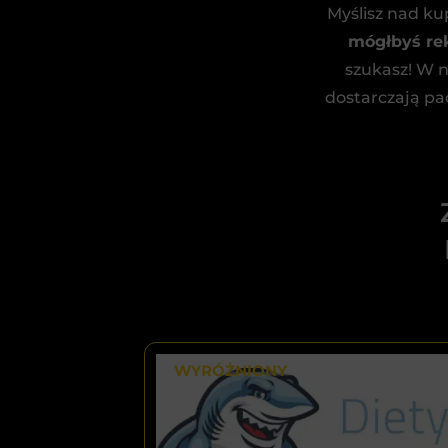
Myślisz nad k
mógłbyś rek
szukasz! W n
dostarczają pac
WYRÓŻNIONY