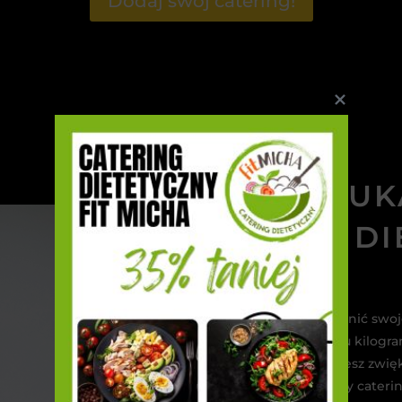
Dodaj swój catering!
SZUK
DI
Z
Planujesz przemienić swoj
zgubienie kilku kilogr
przeciwnie – chcesz zwię
nie wiesz który cateri