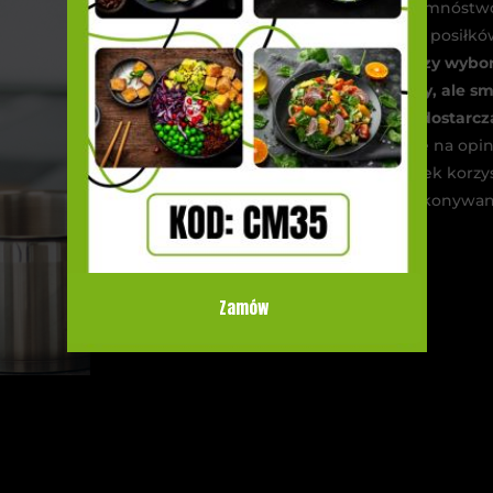
funkcjonuje mnóstwo 
zestaw gotowych posiłków
Pamiętaj, że
przy wybor
czy rodzaj diety, ale s
których dostarcz
popatrzyć także na opin
które kiedykolwiek korzys
się na jakość wykonywane
Zamów