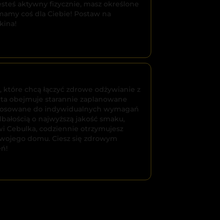
esteś aktywny fizycznie, masz określone
 mamy coś dla Ciebie! Postaw na
kina!
, które chcą łączyć zdrowe odżywianie z
rta obejmuje starannie zaplanowane
ostosowane do indywidualnych wymagań
bałością o najwyższą jakość smaku,
wi Cebulka, codziennie otrzymujesz
Twojego domu. Ciesz się zdrowym
eń!