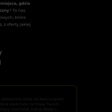
miejsca, gdzie
yczny
? To nas
kowych, które
 z oferty jakiej
W
I
 dietetyczny Diety od Rekina spełni
ania stworzone na miarę Twoich
tycy i kucharze, którzy dbają o