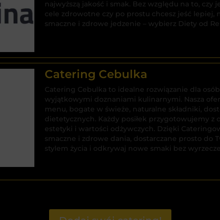
najwyższą jakość i smak. Bez względu na to, czy j
cele zdrowotne czy po prostu chcesz jeść lepiej,
smaczne i zdrowe jedzenie – wybierz Diety od Re
Catering Cebulka
Catering Cebulka to idealne rozwiązanie dla osób
wyjątkowymi doznaniami kulinarnymi. Nasza ofe
menu, bogate w świeże, naturalne składniki, d
dietetycznych. Każdy posiłek przygotowujemy z d
estetyki i wartości odżywczych. Dzięki Cateringo
smaczne i zdrowe dania, dostarczane prosto do 
stylem życia i odkrywaj nowe smaki bez wyrzecz