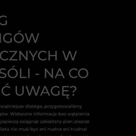
G
INGÓW
YCZNYCH W
ÓLI - NA CO
Ć UWAGĘ?
jważniejsze dlatego, przygotowaliśmy
ngów. Widoczne informacje bez wątpienia
yspieszą osiągnąć zakładany plan jeszcze
 dieta nie musi być ani nudna ani trudna!