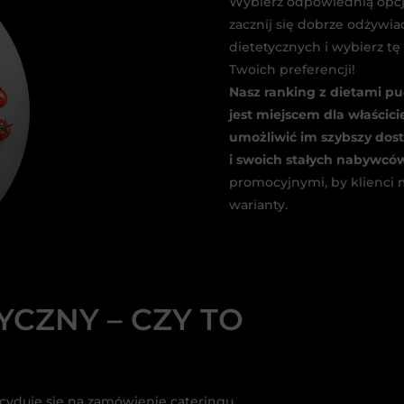
Wybierz odpowiednią opcję
zacznij się dobrze odżywia
dietetycznych i wybierz tę
Twoich preferencji!
Nasz ranking z dietami p
jest miejscem dla właścici
umożliwić im szybszy dost
i swoich stałych nabywcó
promocyjnymi, by klienci 
warianty.
YCZNY – CZY TO
ecyduje się na zamówienie cateringu