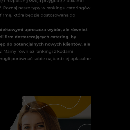
 i rozpocznij swoją przygodę z boxami i
ć. Poznaj nasze typy w rankingu cateringów
 firmę, która będzie dostosowana do
udełkowymi uproszcza wybór, ale również
eli firm dostarczających catering, by
ęp do potencjalnych nowych klientów, ale
w
. Mamy również rankingi z kodami
mogli porównać sobie najbardziej opłacalne