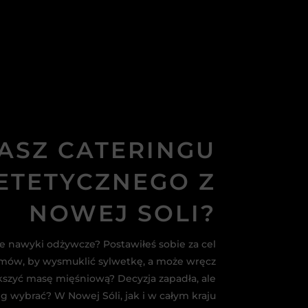
ASZ CATERINGU
ETETYCZNEGO Z
NOWEJ SOLI?
jedz smacznie 

e nawyki odżywcze? Postawiłeś sobie za cel
i tanio!
amów, by wysmuklić sylwetkę, a może wręcz
kszyć masę mięśniową? Decyzja zapadła, ale
ng wybrać? W Nowej Sóli, jak i w całym kraju