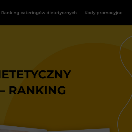
Ranking cateringów dietetycznych
Kody promocyjne
IETETYCZNY
– RANKING