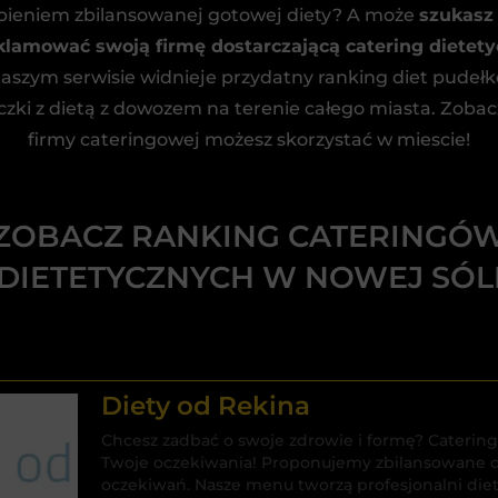
upieniem zbilansowanej gotowej diety? A może
szukasz 
lamować swoją firmę dostarczającą catering dietet
aszym serwisie widnieje przydatny ranking diet pudeł
zki z dietą z dowozem na terenie całego miasta. Zobacz,
firmy cateringowej możesz skorzystać w miescie!
ZOBACZ RANKING CATERINGÓ
DIETETYCZNYCH W NOWEJ SÓL
Diety od Rekina
Chcesz zadbać o swoje zdrowie i formę? Catering
Twoje oczekiwania! Proponujemy zbilansowane d
oczekiwań. Nasze menu tworzą profesjonalni diete