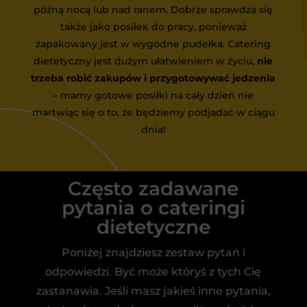
późną nocą lub nad ranem. Dobrze sprawdza się
także jako posiłek do pracy, ponieważ
zapakowany jest w wygodne pudełka. Catering
dietetyczny jest dużym ułatwieniem w życiu,
nie
trzeba robić zakupów i przygotowywać jedzenia
– mamy gotowe posiłki na cały dzień nie
martwiąc się o to, że będziemy podjadać w ciągu
dnia!
Często zadawane
pytania o cateringi
dietetyczne
Poniżej znajdziesz zestaw pytań i
odpowiedzi. Być może któryś z tych Cię
zastanawia. Jeśli masz jakieś inne pytania,