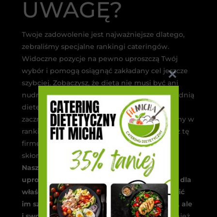
UWAGĘ?
Twoje zadowolenie jest najważniejsze dlatego,
zebraliśmy specjalne rankingi cateringów.
Widoczne pozycje na pewno uproszczą Twój
wybór i pomogą osiągnąć zakładany cel jeszcze
szybciej. Zobaczysz, że dieta nie musi być ani
nudna ani trudna! Kliknij na stronie odpowiednią
dietę i rozpocznij swoją przygodę z boxami i
zacznij się inaczej odżywiać. Poznaj nasze firmy w
rankingu cateringów dietetycznych i wybierz tę
firmę, która będzie dostosowana do Twoich
skłonności!
Nasz ranking z cateringami dietetycznymi
uproszcza wybór, ale również jest miejscem dla
właścicieli firm cateringowych, by udostępnić
im szybszy dostęp do możliwych odbiorców, ale
i swoich stałych nabywców
. Posiadamy również