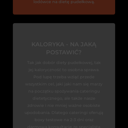
lodówce na dietę pudełkową.
KALORYKA - NA JAKĄ
POSTAWIĆ?
Tak jak dobór diety pudełkowej, tak
jej kaloryczność to osobna sprawa.
Pod lupę trzeba wziąć przede
wszystkim cel, jaki jaki nam się marzy
na początku spożywania cateringu
dietetycznego, ale także nasze
zdrowie i nie mniej ważne osobiste
upodobania. Dlatego cateringi oferują
boxy testowe na 2-3 dni oraz
darmową konsultację ze specjalistą